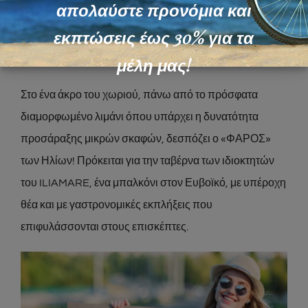
απολαύστε προνόμια και
και απέχει 98 χιλιόμετρα από την Χαλκίδα, 22 χιλιόμετρα
εκπτώσεις έως 30% για τα
από την Λίμνη Ευβοίας και μόλις 11 χιλιόμετρα από την
μέλη μας!
Αιδηψό.
Στο ένα άκρο του χωριού, πάνω από το πρόσφατα
διαμορφωμένο λιμάνι όπου υπάρχει η δυνατότητα
προσάραξης μικρών σκαφών, δεσπόζει ο «ΦΑΡΟΣ»
των Ηλίων! Πρόκειται για την ταβέρνα των ιδιοκτητών
του ILIAMARE, ένα μπαλκόνι στον Ευβοϊκό, με υπέροχη
θέα και με γαστρονομικές εκπλήξεις που
επιφυλάσσονται στους επισκέπτες.