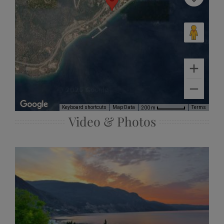
Keyboard shortcuts
Map Data
Terms
200 m
Video & Photos