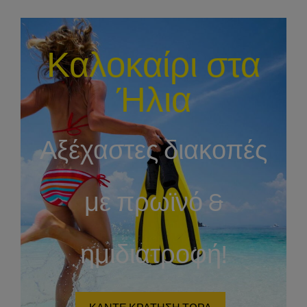
Καλοκαίρι στα
Ήλια
Αξέχαστες διακοπές
με πρωϊνό &
ημιδιατροφή!