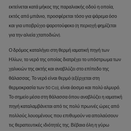
εκτείνεται κατά μήκος της παραλιακής οδού η οποία,
εκτός από μπάνιο, προσφέρεται τόσο για ψάρεμα όσο
και για υποβρύχιο ψαροτούφεκο (η περιοχή φημίζεται
για την αλιεία χταποδιών).
Ο δρόμος καταλήγει στη θερμή ιαματική πηγή των
Ηλίων, το νερό της οποίας διατρέχει το υπόστρωμα των
χαλικιών της ακτής και αναβλύζει στο επίπεδο της
θάλασσας. Το νερό είναι θερμό (εξέρχεται στη
θερμοκρασία των 50 Co), είναι άοσμο και πολύ αλμυρό.
Το σημείο μέσα στη θάλασσα όπου αναβλύζει η ιαματική
πηγή καταλαμβάνεται από τις πολύ πρωινές ώρες από
πολλούς λουομένους που επιθυμούν να απολαύσουν
τις θεραπευτικές ιδιότητές της. Βέβαια όλη η γύρω