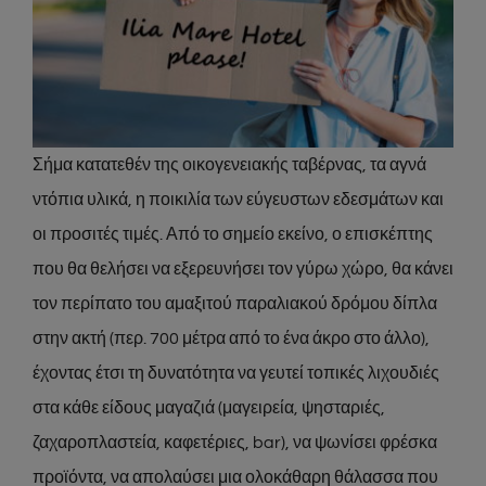
Σήμα κατατεθέν της οικογενειακής ταβέρνας, τα αγνά
ντόπια υλικά, η ποικιλία των εύγευστων εδεσμάτων και
οι προσιτές τιμές. Από το σημείο εκείνο, ο επισκέπτης
που θα θελήσει να εξερευνήσει τον γύρω χώρο, θα κάνει
τον περίπατο του αμαξιτού παραλιακού δρόμου δίπλα
στην ακτή (περ. 700 μέτρα από το ένα άκρο στο άλλο),
έχοντας έτσι τη δυνατότητα να γευτεί τοπικές λιχουδιές
στα κάθε είδους μαγαζιά (μαγειρεία, ψησταριές,
ζαχαροπλαστεία, καφετέριες, bar), να ψωνίσει φρέσκα
προϊόντα, να απολαύσει μια ολοκάθαρη θάλασσα που