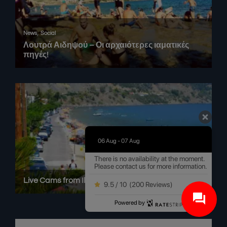
06 Aug - 07 Aug
There is no availability at the moment.
Please contact us for more information.
9.5 / 10
(
200 Reviews
)
Powered by