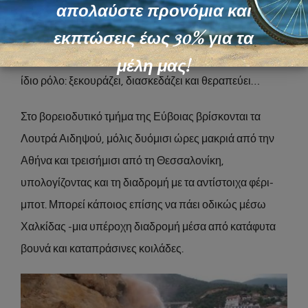
απολαύστε προνόμια και
ιαματικές πηγές της, κατάλληλες για τη θεραπεία
εκπτώσεις έως 30% για τα
πολλών παθήσεων. Από τα βάθη των αιώνων μέχρι
μέλη μας!
σήμερα, η λουτρόπολη της Εύβοιας παίζει πάντα τον
ίδιο ρόλο: ξεκουράζει, διασκεδάζει και θεραπεύει…
Στο βορειοδυτικό τμήμα της Εύβοιας βρίσκονται τα
Λουτρά Αιδηψού, μόλις δυόμισι ώρες μακριά από την
Αθήνα και τρεισήμισι από τη Θεσσαλονίκη,
υπολογίζοντας και τη διαδρομή με τα αντίστοιχα φέρι-
μποτ. Μπορεί κάποιος επίσης να πάει οδικώς μέσω
Χαλκίδας -μια υπέροχη διαδρομή μέσα από κατάφυτα
βουνά και καταπράσινες κοιλάδες.