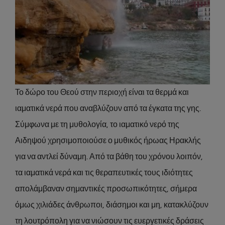
Το δώρο του Θεού στην περιοχή είναι τα θερμά και
ιαματικά νερά που αναβλύζουν από τα έγκατα της γης.
Σύμφωνα με τη μυθολογία, το ιαματικό νερό της
Αιδηψού χρησιμοποιούσε ο μυθικός ήρωας Ηρακλής
για να αντλεί δύναμη. Από τα βάθη του χρόνου λοιπόν,
τα ιαματικά νερά και τις θεραπευτικές τους ιδιότητες
απολάμβαναν σημαντικές προσωπικότητες, σήμερα
όμως χιλιάδες άνθρωποι, διάσημοι και μη, κατακλύζουν
τη λουτρόπολη για να νιώσουν τις ευεργετικές δράσεις