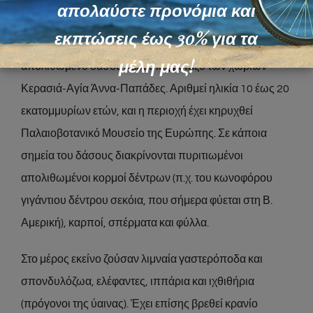
Έ
απολαύστε προνόμια και
ο επισκέπτης αξίζει να το περιλάβει στην
εκπτώσεις έως 30% για τα
εξερεύνηση της ευρύτερης περιοχής, είναι το
μέλη μας!
απολιθωμένο δάσος Κερασιάς μεταξύ των χωριών
Κερασιά-Αγία Άννα-Παπάδες. Αριθμεί ηλικία 10 έως 20
εκατομμυρίων ετών, και η περιοχή έχει κηρυχθεί
Παλαιοβοτανικό Μουσείο της Ευρώπης. Σε κάποια
σημεία του δάσους διακρίνονται πυριτιωμένοι
απολιθωμένοι κορμοί δέντρων (π.χ. του κωνοφόρου
γιγάντιου δέντρου σεκόια, που σήμερα φύεται στη Β.
Αμερική), καρποί, σπέρματα και φύλλα.
Στο μέρος εκείνο ζούσαν λιμναία γαστερόποδα και
σπονδυλόζωα, ελέφαντες, ιππάρια και ιχθιθήρια
(πρόγονοι της ύαινας). Έχει επίσης βρεθεί κρανίο