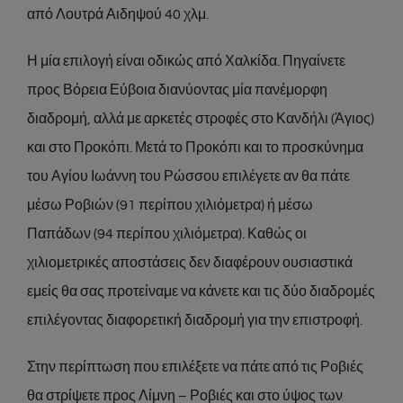
από Λουτρά Αιδηψού 40 χλμ.
Η μία επιλογή είναι οδικώς από Χαλκίδα. Πηγαίνετε
προς Βόρεια Εύβοια διανύοντας μία πανέμορφη
διαδρομή, αλλά με αρκετές στροφές στο Κανδήλι (Άγιος)
και στο Προκόπι. Μετά το Προκόπι και το προσκύνημα
του Αγίου Ιωάννη του Ρώσσου επιλέγετε αν θα πάτε
μέσω Ροβιών (91 περίπου χιλιόμετρα) ή μέσω
Παπάδων (94 περίπου χιλιόμετρα). Καθώς οι
χιλιομετρικές αποστάσεις δεν διαφέρουν ουσιαστικά
εμείς θα σας προτείναμε να κάνετε και τις δύο διαδρομές
επιλέγοντας διαφορετική διαδρομή για την επιστροφή.
Στην περίπτωση που επιλέξετε να πάτε από τις Ροβιές
θα στρίψετε προς Λίμνη – Ροβιές και στο ύψος των