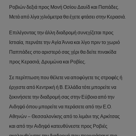
Ροβιών δεξιά προς Μονή Οσίου Δαυίδ και Παπάδες.
Μετά από λίγα χιλιόμετρα θα έχετε φτάσει στην Κερασιά.
Επιλέγοντας την άλλη διαδρομή συνεχίζεται προς
Ιστιαία, περνάτε την Αγία Άννα και λίγο πριν το χωριό
Παππάδες στο αριστερό σας χέρι θα δείτε πινακίδα
προς Κερασιά, Δρυμώνα και Ροβίες.
Σε περίπτωση που θέλετε να αποφύγετε τις στροφές ή
έρχεστε από Κεντρική ή Β. Ελλάδα τότε μπορείτε να
ξεκινήσετε την διαδρομή σας στην Εύβοια από την
Αιδηψό όπου μπορείτε να περάσετε από την Ε.Ο.
Αθηνών – Θεσσαλονίκης από το λιμάνι της Αρκίτσας
και από την Αιδηψό κατευθύνεστε προς Ροβιές
ακολουθώντας την διαδρομή που περιγράψαμε πιο