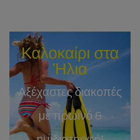
Καλοκαίρι στα
Ήλια
Αξέχαστες διακοπές
με πρωϊνό &
ημιδιατροφή!