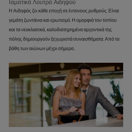
Ιαματικά Λουτρά Αιδηψού
Η Αιδηψός ζει κάθε εποχή σε έντονους ρυθμούς. Είναι
γεμάτη ζωντάνια και ερωτισμό. Η ομορφιά του τοπίου
και τα νεοκλασικά, καλοδιατηρημένα αρχοντικά της
πόλης δημιουργούν ξεχωριστά συναισθήματα. Από τα
βάθη των αιώνων μέχρι σήμερα..
Επικοινωνία
About