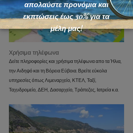
απολαύστε προνόμια και
εκπτώσεις έως 30% για τα
Χρήσιμα τηλέφωνα
μέλη μας!
About
Χρήσιμα τηλέφωνα
Δείτε πληροφορίες και χρήσιμα τηλέφωνα απο τα Ήλια,
την Αιδηψό και τη Βόρεια Εύβοια. Βρείτε εύκολα
υπηρεσίες όπως Λιμεναρχείο, ΚΤΕΛ, Ταξί,
Ταχυδρομείο, ΔΕΗ, Δασαρχείο, Τράπεζες, Ιατρεία κ.α.