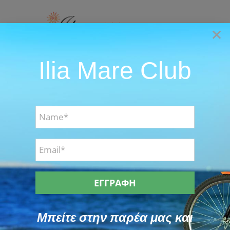
Skip
to
×
content
Ilia Mare Club
Go to...
All
About
Attractions
Location
Μπείτε στην παρέα μας και