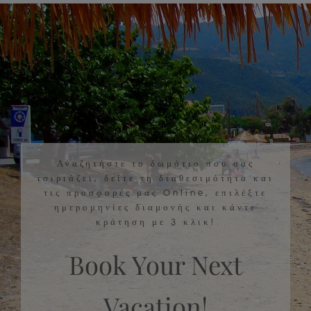
Αναζητήστε το δωμάτιο που σας
ταιριάζει, δείτε τη διαθεσιμότητα και
τις προσφορές μας Online, επιλέξτε
ημερομηνίες διαμονής και κάντε
κράτηση με 3 κλικ!
Book Your Next
Vacation!