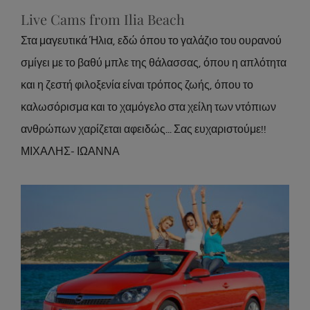
Live Cams from Ilia Beach
Στα μαγευτικά Ήλια, εδώ όπου το γαλάζιο του ουρανού
σμίγει με το βαθύ μπλε της θάλασσας, όπου η απλότητα
και η ζεστή φιλοξενία είναι τρόπος ζωής, όπου το
καλωσόρισμα και το χαμόγελο στα χείλη των ντόπιων
ανθρώπων χαρίζεται αφειδώς... Σας ευχαριστούμε!!
ΜΙΧΑΛΗΣ- ΙΩΑΝΝΑ
Car rental in Greece
Location