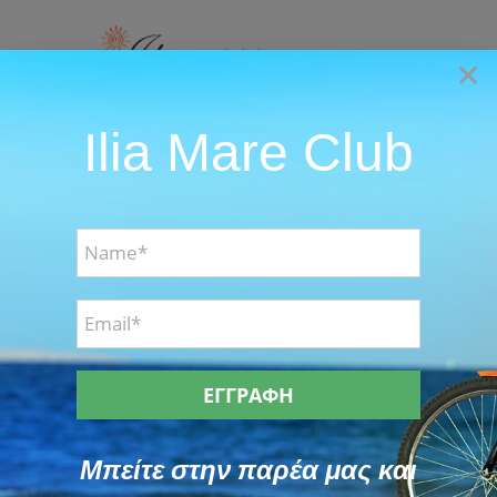
Skip
to
×
content
Ilia Mare Club
Go to...
Μπείτε στην παρέα μας και