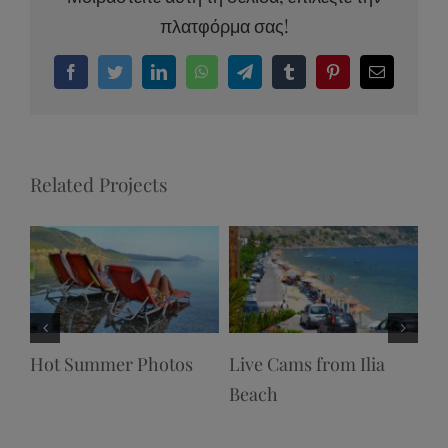
πλατφόρμα σας!
Facebook
Twitter
LinkedIn
WhatsApp
Telegram
Tumblr
Pinterest
Email
Related Projects
Hot Summer Photos
Live Cams from Ilia
Ch
Beach