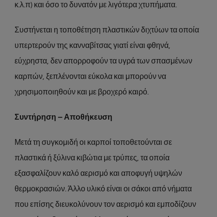
κ.λ.π) και όσο το δυνατόν με λιγότερα χτυπήματα.
Συστήνεται η τοποθέτηση πλαστικών διχτύων τα οποία
υπερτερούν της κανναβίτσας γιατί είναι φθηνά,
εύχρηστα, δεν απορροφούν τα υγρά των σπασμένων
καρπών, ξεπλένονται εύκολα και μπορούν να
χρησιμοποιηθούν και με βροχερό καιρό.
Συντήρηση – Αποθήκευση
Μετά τη συγκομιδή οι καρποί τοποθετούνται σε
πλαστικά ή ξύλινα κιβώτια με τρύπες, τα οποία
εξασφαλίζουν καλό αερισμό και αποφυγή υψηλών
θερμοκρασιών. Άλλο υλικό είναι οι σάκοι από νήματα
που επίσης διευκολύνουν τον αερισμό και εμποδίζουν