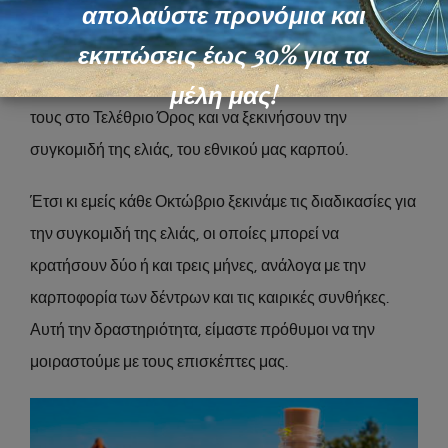
απολαύστε προνόμια και
μας ξεκινάνε την χειμερινή τους απασχόληση. Κάποιοι
εκπτώσεις έως 30% για τα
ασχολούνται με το ψάρεμα ενώ κάποιοι άλλοι
μέλη μας!
ετοιμάζουν τα εργαλεία τους για να ανέβουν στα κτήματά
τους στο Τελέθριο Όρος και να ξεκινήσουν την
συγκομιδή της ελιάς, του εθνικού μας καρπού.
Έτσι κι εμείς κάθε Οκτώβριο ξεκινάμε τις διαδικασίες για
την συγκομιδή της ελιάς, οι οποίες μπορεί να
κρατήσουν δύο ή και τρεις μήνες, ανάλογα με την
καρποφορία των δέντρων και τις καιρικές συνθήκες.
Αυτή την δραστηριότητα, είμαστε πρόθυμοι να την
μοιραστούμε με τους επισκέπτες μας.