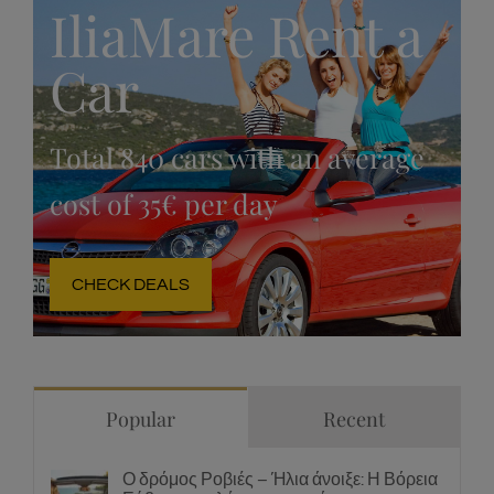
IliaMare Rent a
Car
Total 840 cars with an average
cost of 35€ per day
CHECK DEALS
Popular
Recent
Ο δρόμος Ροβιές – Ήλια άνοιξε: Η Βόρεια