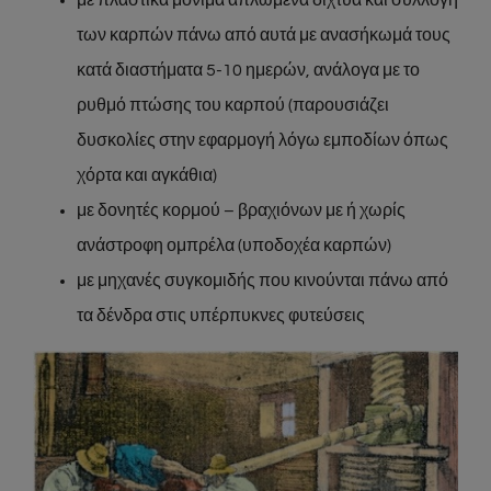
με πλαστικά μόνιμα απλωμένα δίχτυα και συλλογή
των καρπών πάνω από αυτά με ανασήκωμά τους
κατά διαστήματα 5-10 ημερών, ανάλογα με το
ρυθμό πτώσης του καρπού (παρουσιάζει
δυσκολίες στην εφαρμογή λόγω εμποδίων όπως
χόρτα και αγκάθια)
με δονητές κορμού – βραχιόνων με ή χωρίς
ανάστροφη ομπρέλα (υποδοχέα καρπών)
με μηχανές συγκομιδής που κινούνται πάνω από
τα δένδρα στις υπέρπυκνες φυτεύσεις