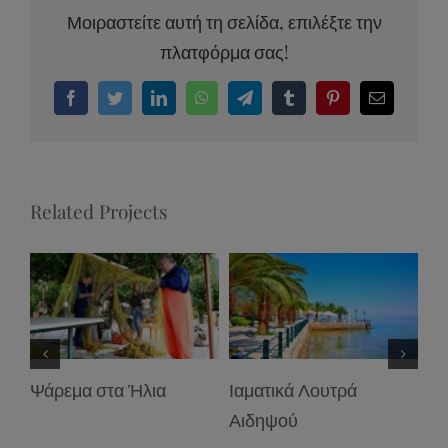
Μοιραστείτε αυτή τη σελίδα, επιλέξτε την
πλατφόρμα σας!
Facebook
Twitter
LinkedIn
WhatsApp
Telegram
Tumblr
Pinterest
Email
Related Projects
Ψάρεμα στα Ήλια
Ιαματικά Λουτρά
Κυ
Αιδηψού
Εύ