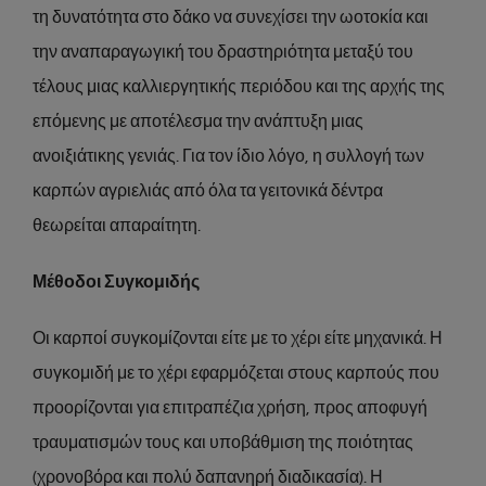
τη δυνατότητα στο δάκο να συνεχίσει την ωοτοκία και
την αναπαραγωγική του δραστηριότητα μεταξύ του
τέλους μιας καλλιεργητικής περιόδου και της αρχής της
επόμενης με αποτέλεσμα την ανάπτυξη μιας
ανοιξιάτικης γενιάς. Για τον ίδιο λόγο, η συλλογή των
καρπών αγριελιάς από όλα τα γειτονικά δέντρα
θεωρείται απαραίτητη.
Μέθοδοι Συγκομιδής
Οι καρποί συγκομίζονται είτε με το χέρι είτε μηχανικά. Η
συγκομιδή με το χέρι εφαρμόζεται στους καρπούς που
προορίζονται για επιτραπέζια χρήση, προς αποφυγή
τραυματισμών τους και υποβάθμιση της ποιότητας
(χρονοβόρα και πολύ δαπανηρή διαδικασία). Η