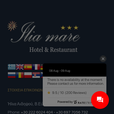
08 Aug - 09 Aug
There is no availability at the moment.
Please contact us for more information.
ΣΤΟΙΧΕΙΑ ΕΠΙΚΟΙΝΩΝΙΑΣ
9.5 / 10
(
200 Reviews
)
Powered by
Ήλια Αιδηψού, Β.Εύβοια
Phone:
+30 222 6024 404 - +30 697 7056 732