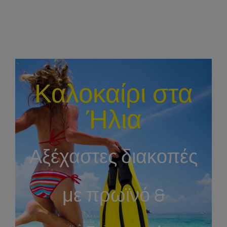
Καλοκαίρι στα
Ήλια
Αξέχαστες διακοπές
με πρωϊνό &