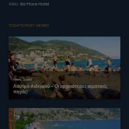
Email:
hotel (at) iliamare.gr
Web:
Ilia Mare Hotel
TODAY'S MOST VIEWED