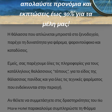
απολαύστε προνόμια και
μαθαίνετε να σέβεστε το περιβάλλον και ακόμα
εκπτώσεις έως 30% για τα
περισσότερο τη θάλασσα και να μην παραβιάζετε
μέλη μας!
περιορισμούς που υπάρχουν για τα ψάρια.
Η θάλασσα που απλώνεται μπροστά στο ξενοδοχείο,
παρέχει τη δυνατότητα για ψάρεμα, ψαροντούφεκο και
καταδύσεις.
Εμείς, σας παρέχουμε όλες τις πληροφορίες για τους
κατάλληλους θαλάσσιους “τόπους”, για το είδος της
θάλασσιας πανίδας και για όλες τις τεχνικές ψαρέματος
που ενδείκνυνται στην περιοχή.
Αν θέλετε να συμμετάσχετε στις δραστηριότητες του Ilia
Mare Hotel παρακαλούμε συμπληρώστε τη Φόρμα