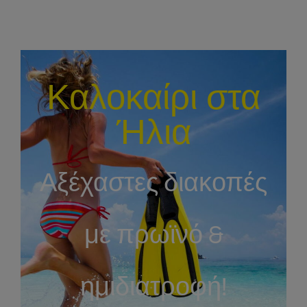
Καλοκαίρι στα
Ήλια
Αξέχαστες διακοπές
με πρωϊνό &