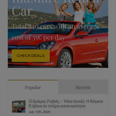
IliaMare Rent a
Car
Total 840 cars with an average
cost of 35€ per day
CHECK DEALS
Popular
Recent
Ο δρόμος Ροβιές – Ήλια άνοιξε: Η Βόρεια
Εύβοια σε πλήρη κανονικότητα!