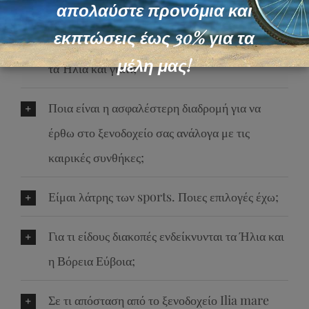
διακοπές μου;
απολαύστε προνόμια και
εκπτώσεις έως 30% για τα
Ποια είναι η καλύτερη περίοδος να επισκεφθώ
μέλη μας!
τα Ήλια και γιατί;
Ποια είναι η ασφαλέστερη διαδρομή για να
έρθω στο ξενοδοχείο σας ανάλογα με τις
καιρικές συνθήκες;
Είμαι λάτρης των sports. Ποιες επιλογές έχω;
Για τι είδους διακοπές ενδείκνυνται τα Ήλια και
η Βόρεια Εύβοια;
Σε τι απόσταση από το ξενοδοχείο Ilia mare