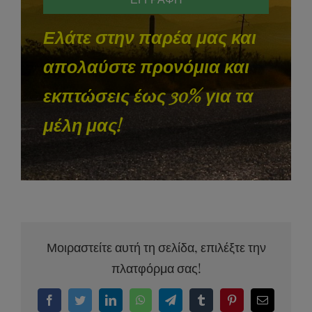
Ελάτε στην παρέα μας και
απολαύστε προνόμια και
εκπτώσεις έως 30% για τα
μέλη μας!
Μοιραστείτε αυτή τη σελίδα, επιλέξτε την
πλατφόρμα σας!
Facebook
Twitter
LinkedIn
WhatsApp
Telegram
Tumblr
Pinterest
Email