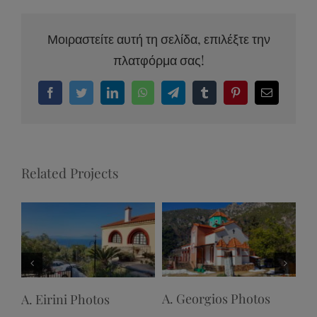
Μοιραστείτε αυτή τη σελίδα, επιλέξτε την
πλατφόρμα σας!
Facebook
Twitter
LinkedIn
WhatsApp
Telegram
Tumblr
Pinterest
Email
Related Projects
Telethrio Photos
Edipsos Photos
Il