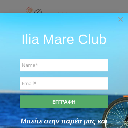
Skip
to
×
content
Ilia Mare Club
Go to...
Μπείτε στην παρέα μας και