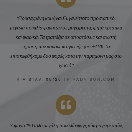
“Προσεγμένη κουζινα! Ευγενέστατο προσωπικό,
μεγάλη ποικιλία φαγητών σε μαγειρευτά, ψητά κρεατικά
και ψαρικά. Τα τραπέζια σε αποστάσεις και σωστή
τήρηση των κανόνων υγιεινής (covid19). Το
επισκεφθήκαμε δυο φορές κατα την παραμονή μας στο
χωριό.”
RIA STAV, 08/20
TRIPADVISOR.COM
“Αψογο!!!!! Πολύ μεγάλη ποικιλία φαγητών μαγειρευτών,