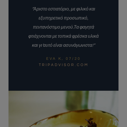
“Άριστο εστιατόριο, με φιλικό και
εξυπηρετικό προσωπικό,
πεντανόστιμο μενού.Τα φαγητά
φτιάχνονται με τοπικά φρέσκα υλικά
και γι’αυτό είναι ασυνάγωνιστα!”
EVA K, 07/20
TRIPADVISOR.COM