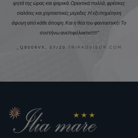
ψητά της ώρας και ψαρικά. Ορεκτικά πολλά, φρέσκες
σαλάτες και χορταστικές μεριδες .Η εξυπηρέτηση
άψογη από κάθε άποψη. Και η θέα του φανταστική! Το
συστήνω ανεπιφύλακτα!!!!!”
_Q9009VX
, 07/20
TRIPADVISOR.COM