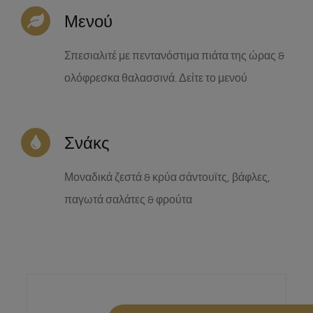
Μενού
Σπεσιαλιτέ με πεντανόστιμα πιάτα της ώρας &
ολόφρεσκα θαλασσινά. Δείτε το μενού
Σνάκς
Μοναδικά ζεστά & κρύα σάντουϊτς, βάφλες,
παγωτά σαλάτες & φρούτα