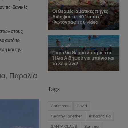
ν τις ιδανικές
ιστώ» στους
λο αυτό το
εση και την
ια, Παραλία
Tags
Christmas
Covid
Healthy Together
lichadonisia
SANTA CLAUS
Summer