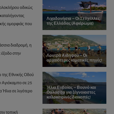
ξολοκλήρου οδικώς
 καταλήγοντας
δικής ομορφιάς που
άσσια διαδρομή, η
 έξοδο στην
ω της Εθνικής Οδού
ν Αγιόκαμπο σε 25
α Ήλια σε λιγότερο
την τοπική