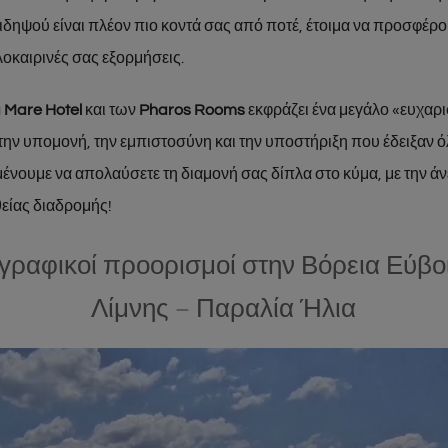
ιδηψού είναι πλέον πιο κοντά σας από ποτέ, έτοιμα να προσφέρου
λοκαιρινές σας εξορμήσεις.
ia Mare Hotel
και των
Pharos Rooms
εκφράζει ένα μεγάλο «ευχαρ
 την υπομονή, την εμπιστοσύνη και την υποστήριξη που έδειξαν ό
ένουμε να απολαύσετε τη διαμονή σας δίπλα στο κύμα, με την άν
είας διαδρομής!
 γραφικοί προορισμοί στην Βόρεια Εύβο
Λίμνης – Παραλία Ήλια