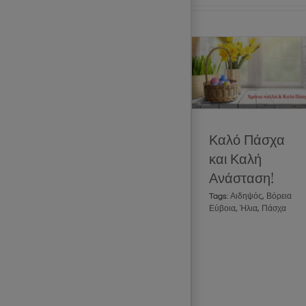
Καλό Πάσχα και
Καλή Ανάσταση!
News
Social
Καλό Πάσχα
και Καλή
Ανάσταση!
Tags:
Αιδηψός
,
Βόρεια
Εύβοια
,
Ήλια
,
Πάσχα