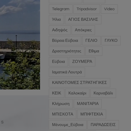
Telegram
Tripadvisor
Video
Ήλια
ΑΓΙΟΣ ΒΑΣΙΛΗΣ
Αιδηψός
Απόκριες
Βόρεια Εύβοια
ΓΕΛΙΟ
ΓΛΥΚΟ
Δραστηριότητες
Εθιμα
Εύβοια
ΖΟΥΜΕΡΆ
Ιαματικά Λουτρά
ΚΑΙΝΟΤΟΜΕΣ ΣΤΡΑΤΗΓΙΚΕΣ
ΚΕΙΚ
Καλοκαίρι
Καρναβάλι
Κλήρωση
ΜΑΝΙΤΑΡΙΑ
ΜΠΙΣΚΟΤΑ
ΜΠΙΦΤΕΚΙΑ
TS
Μένουμε_Εύβοια
ΠΑΡΑΔΩΣΕΙΣ