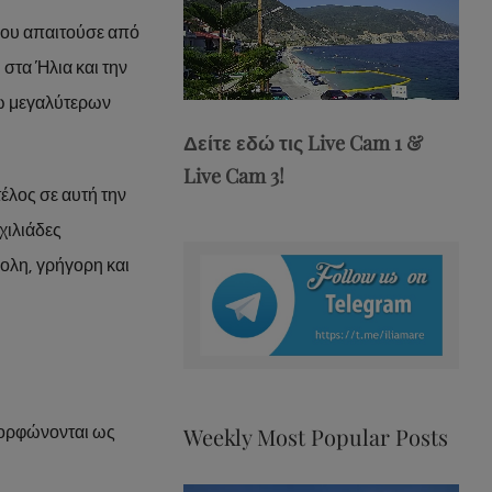
 που απαιτούσε από
στα Ήλια και την
Stream
Unmute
σω μεγαλύτερων
Type
Δείτε εδώ τις Live Cam 1 &
Live Cam 3!
έλος σε αυτή την
χιλιάδες
ολη, γρήγορη και
Weekly Most Popular Posts
μορφώνονται ως