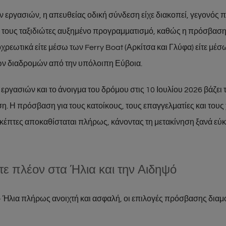
ων εργασιών, η απευθείας οδική σύνδεση είχε διακοπεί, γεγονός
ι τους ταξιδιώτες αυξημένο προγραμματισμό, καθώς η πρόσβαση 
χρεωτικά είτε μέσω των Ferry Boat (Αρκίτσα και Γλύφα) είτε μέ
ών διαδρομών από την υπόλοιπη Εύβοια.
ργασιών και το άνοιγμα του δρόμου στις 10 Ιουλίου 2026 βάζει τ
. Η πρόσβαση για τους κατοίκους, τους επαγγελματίες και τους 
κέπτες αποκαθίσταται πλήρως, κάνοντας τη μετακίνηση ξανά εύκ
ε πλέον στα Ήλια και την Αιδηψό
– Ήλια πλήρως ανοιχτή και ασφαλή, οι επιλογές πρόσβασης δια