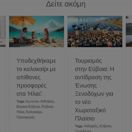
Δείτε ακόμη
Τουρισμός στην
Εύβοια: Η
Υποδεχθήκαμε το
αντίδραση της
καλοκαίρι με
Ένωσης
απίθανες
Ξενοδόχων για το
προσφορές στα
νέο Χωροταξικό
Ήλια!
Τουρισμός
Υποδεχθήκαμε
Πλαίσιο
News
Social
στην Εύβοια: Η
το καλοκαίρι με
News
Social
αντίδραση της
απίθανες
Ένωσης
προσφορές
Ξενοδόχων για
στα Ήλια!
το νέο
Tags:
Summer
,
Αιδηψός
,
Βόρεια Εύβοια
,
Εύβοια
,
Χωροταξικό
Ήλια
,
Καλοκαίρι
,
Πλαίσιο
Προσφορές
Tags:
Αιδηψός
,
Εύβοια
,
Ξενοδόχοι
,