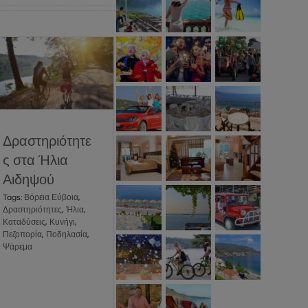
Δραστηριότητες
στα Ήλια Αιδηψού
Events
News
Social
Δραστηριότητε
ς στα Ήλια
Αιδηψού
Tags:
Βόρεια Εύβοια
,
Δραστηριότητες
,
Ήλια
,
Καταδύσεις
,
Κυνήγι
,
Πεζοπορία
,
Ποδηλασία
,
Ψάρεμα