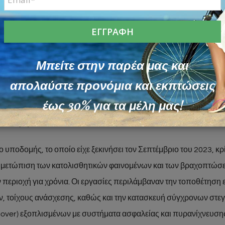
υ μεγαλύτερου ποσοστού των έργων και άνοιγμα 
– Λουτρά Αιδηψού
τική και ευχάριστη εξέλιξη για τη Βόρεια Εύβοια φέρνει ο φετινός
μέρωση των αρχών, στις
10 Ιουλίου 2026
παραδίδεται και πάλι σ
Μπείτε στην παρέα μας και
Ροβιές – Ήλια – Λουτρά Αιδηψού, μετά την μερική ολοκλήρωση
απολαύστε προνόμια και εκπτώσεις
ν έργων βραχοπροστασίας.
έως 30% για τα μέλη μας!
του έργου
ο υποδομής, το οποίο είχε ξεκινήσει τον Σεπτέμβριο του 2023, κ
ντιμετώπιση των κατολισθητικών φαινομένων και των βραχοπτώ
περιοχή για χρόνια. Οι εργασίες περιλάμβαναν την τοποθέτηση 
, τοίχους ανάσχεσης, καθώς και την κατασκευή σύγχρονων στ
cover) εξοπλισμένων με συστήματα ασφαλείας και πυρανίχνευση