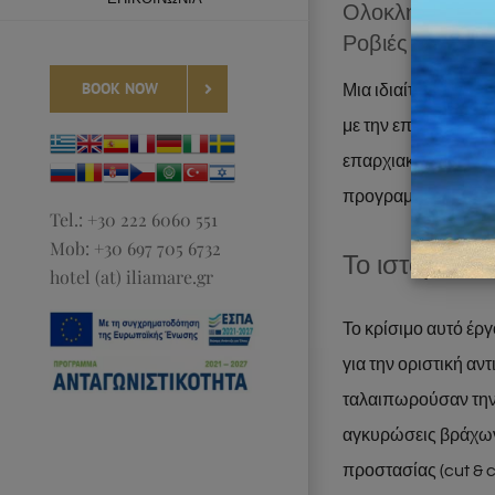
Ολοκλήρωση το
Ροβιές – Ήλια 
BOOK NOW
Μια ιδιαίτερα σημαν
με την επίσημη ενη
επαρχιακός δρόμος 
προγραμματισμένω
Tel.: +30 222 6060 551
Mob: +30 697 705 6732
Το ιστορικό 
hotel (at) iliamare.gr
Το κρίσιμο αυτό έργ
για την οριστική α
ταλαιπωρούσαν την 
αγκυρώσεις βράχων
προστασίας (cut & 