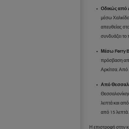
Οδικώς από 
μέσω Χαλκίδα
απευθείας στα
συνδυάζει το
Μέσω Ferry B
πρόσβαση από
Αρκίτσα. Από 
Από Θεσσαλο
Θεσσαλονίκης 
λεπτά και από
από 15 λεπτά.
Η επιστροφή στην κ