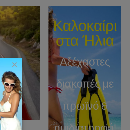
Καλοκαίρι
στα Ήλια
Αξέχαστες
×
διακοπές με
πρωϊνό &
ημιδιατροφή!