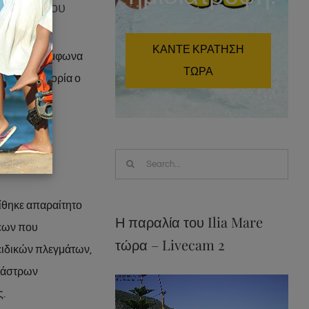
του δρόμου
ΚΑΝΤΕ ΚΡΑΤΗΣΗ
 Ιούλιος. Σύμφωνα
ΤΩΡΑ
την κυκλοφορία ο
 των
Search
for:
ρίθηκε απαραίτητο
Η παραλία του Ilia Mare
σεων που
τώρα – Livecam 2
ειδικών πλεγμάτων,
εγάστρων
ς.