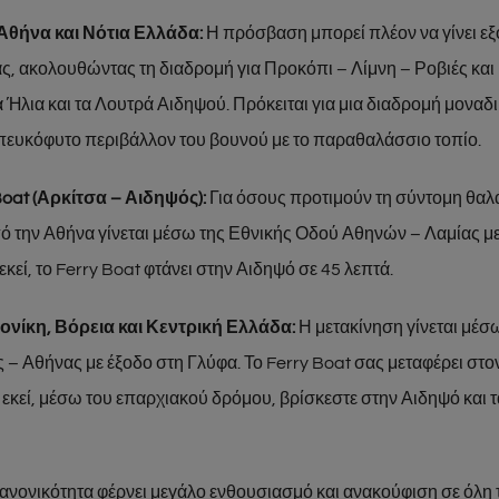
Αθήνα και Νότια Ελλάδα:
Η πρόσβαση μπορεί πλέον να γίνει ε
ς, ακολουθώντας τη διαδρομή για Προκόπι – Λίμνη – Ροβιές και
 Ήλια και τα Λουτρά Αιδηψού. Πρόκειται για μια διαδρομή μονα
 πευκόφυτο περιβάλλον του βουνού με το παραθαλάσσιο τοπίο.
oat (Αρκίτσα – Αιδηψός):
Για όσους προτιμούν τη σύντομη θαλ
 την Αθήνα γίνεται μέσω της Εθνικής Οδού Αθηνών – Λαμίας με
εκεί, το Ferry Boat φτάνει στην Αιδηψό σε 45 λεπτά.
νίκη, Βόρεια και Κεντρική Ελλάδα:
Η μετακίνηση γίνεται μέσ
– Αθήνας με έξοδο στη Γλύφα. Το Ferry Boat σας μεταφέρει στο
 εκεί, μέσω του επαρχιακού δρόμου, βρίσκεστε στην Αιδηψό και τ
ανονικότητα φέρνει μεγάλο ενθουσιασμό και ανακούφιση σε όλη 