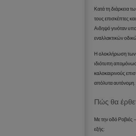
Κατά τη διάρκεια τ
τους επισκέπτες κα
Αιδηψό γινόταν υπο
εναλλακτικών οδικ
Η ολοκλήρωση των ε
ιδιότυπη απομόνωση
καλοκαιρινούς επισ
απόλυτα αυτόνομη.
Πώς θα έρθετ
Με την οδό Ροβιές 
εξής: