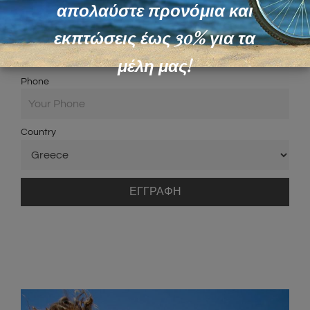
απολαύστε προνόμια και
Email*
εκπτώσεις έως 30% για τα
μέλη μας!
Phone
Country