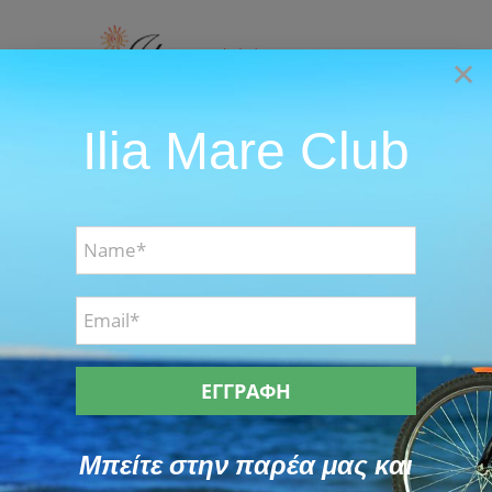
Skip
to
×
content
Ilia Mare Club
Go to...
Μπείτε στην παρέα μας και