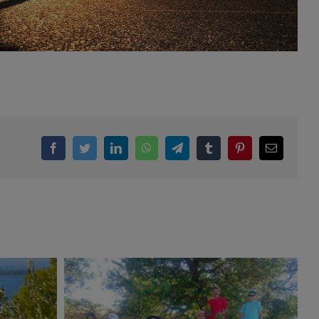
Facebook
Twitter
LinkedIn
WhatsApp
Telegram
Tumblr
Pinterest
Email