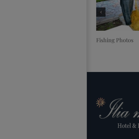
ing Photos
Fishing Photos