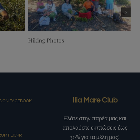
Hiking Photos
Hu
Ilia Mare Club
S ON FACEBOOK
Ελάτε στην παρέα μας και
απολαύστε εκπτώσεις έως
30% για τα μέλη μας!
ROM FLICKR