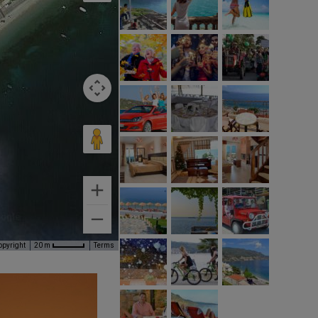
opyright
Terms
20 m