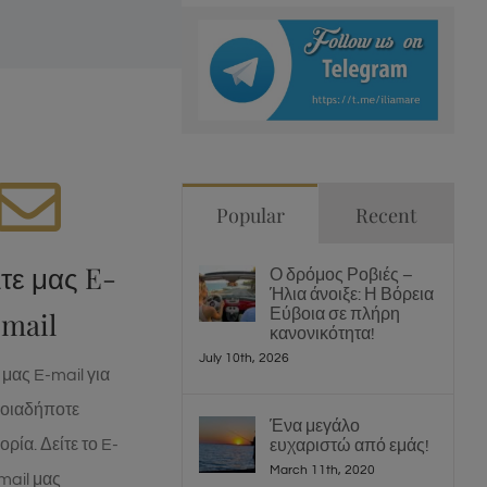
Popular
Recent
ΙΝΩΝΗΣΤΕ
λτε μας E-
Ο δρόμος Ροβιές –
ΤΩΡΑ
Ήλια άνοιξε: Η Βόρεια
Εύβοια σε πλήρη
mail
 επικοινωνίας:
κανονικότητα!
July 10th, 2026
l@iliamare.gr
 μας E-mail για
οιαδήποτε
Ένα μεγάλο
ΙΛΤΕ E-MAIL
ρία. Δείτε το E-
ευχαριστώ από εμάς!
March 11th, 2020
mail μας