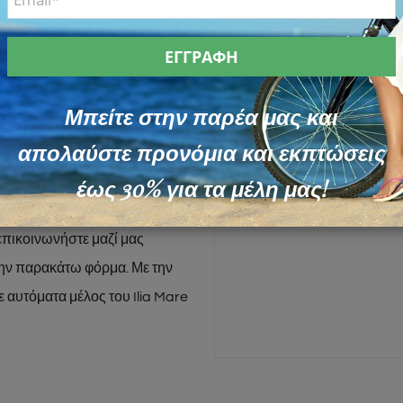
στην
 μας!
Μπείτε στην παρέα μας και
απολαύστε προνόμια και εκπτώσεις
έως 30% για τα μέλη μας!
ήσεις η για να λαμβάνετε
ια τα νέα και τις προσφορές
πικοινωνήστε μαζί μας
ν παρακάτω φόρμα. Με την
 αυτόματα μέλος του Ilia Mare