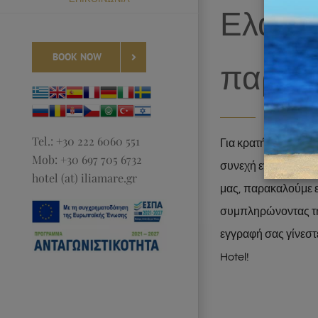
Ελάτε 
BOOK NOW
παρέα
Tel.: +30 222 6060 551
Για κρατήσεις, ερωτ
Mob: +30 697 705 6732
συνεχή ενημέρωση γ
hotel (at) iliamare.gr
μας, παρακαλούμε ε
συμπληρώνοντας τη
εγγραφή σας γίνεστε
Hotel!