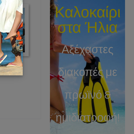
Καλοκαίρι
στα Ήλια
Αξέχαστες
διακοπές με
πρωϊνό &
ημιδιατροφή!