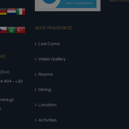
PHOTOS F
ΔΕΙΤΕ ΠΡΙΝ ΕΡΘΕΤΕ
Live Cams
ΙΑΣ
Video Gallery
ύβοια
Rooms
4 404 - +30
Dining
amare.gr
Location
l
Activities