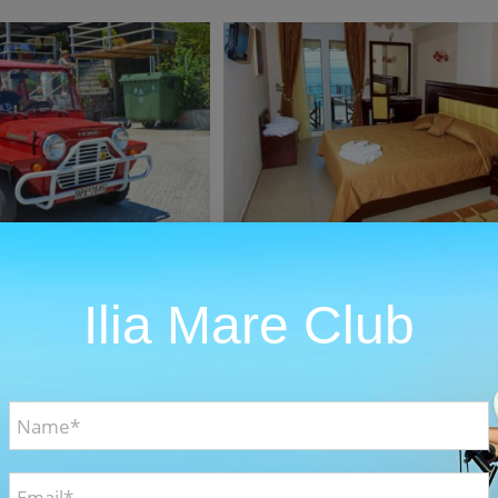
eo Gallery
Rooms Photos
s Photos
Videos
Hotel Photos
Rooms
Rooms Photos
Ilia Mare Club
 View Photos
Hotel Staff Photos
l Photos
View
Hotel Photos
Staff