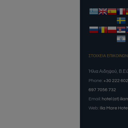
ΣΤΟΙΧΕΙΑ ΕΠΙΚΟΙΝΩΝ
Ήλια Αιδηψού, Β.Ε
Phone:
+30 222 602
697 7056 732
Email:
hotel (at) ili
Web:
Ilia Mare Hote