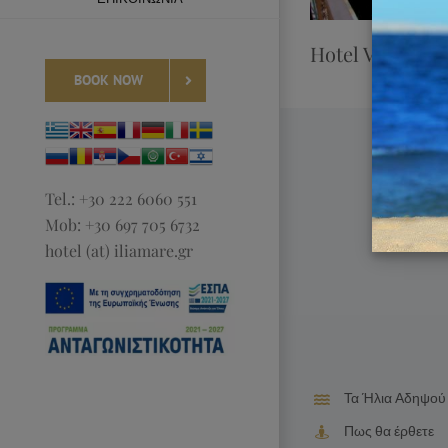
Hotel View Pho
BOOK NOW
Tel.: +30 222 6060 551
Mob: +30 697 705 6732
hotel (at) iliamare.gr
Τα Ήλια Αδηψού
Πως θα έρθετε