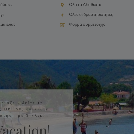
δύσεις
Ολα τα Αξιοθέατα
γι
Ολες οι δραστηριότητες
μα ελιάς
Φόρμα συμμετοχής
ριάζει, δείτε τη
ς Online, επιλέξτε
άτηση με 3 κλικ!
Vacation!