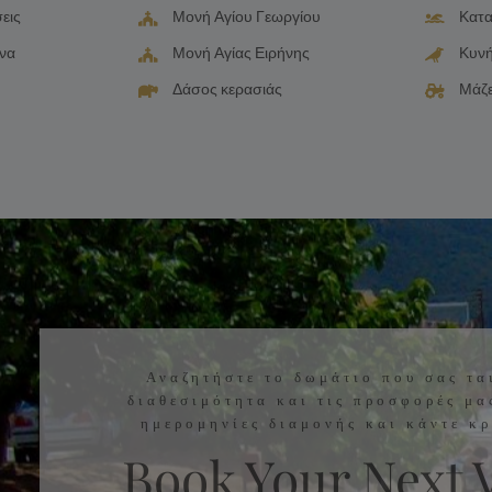
εις
Μονή Αγίου Γεωργίου
Κατα
να
Μονή Αγίας Ειρήνης
Κυνή
Δάσος κερασιάς
Μάζε
Αναζητήστε το δωμάτιο που σας ται
διαθεσιμότητα και τις προσφορές μα
ημερομηνίες διαμονής και κάντε κρ
Book Your Next 