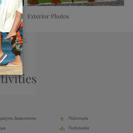
Exterior Photos
tivities
ράχτης Δαφνοκούκι
Πεζοπορία
εμα
Ποδηλασία