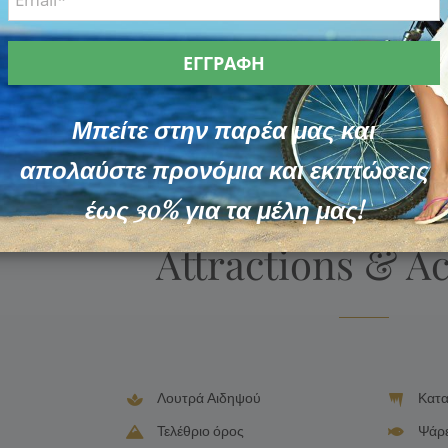
tos
Hotel Staff Photos
Μπείτε στην παρέα μας και
απολαύστε προνόμια και εκπτώσεις
έως 30% για τα μέλη μας!
ILIA MARE HOTEL
Attractions & Ac
Λουτρά Αιδηψού
Κατα
Τελέθριο όρος
Ψάρ