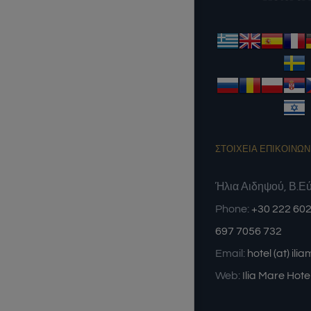
ΣΤΟΙΧΕΙΑ ΕΠΙΚΟΙΝΩΝ
Ήλια Αιδηψού, Β.Ε
Phone:
+30 222 602
697 7056 732
Email:
hotel (at) ili
Web:
Ilia Mare Hote