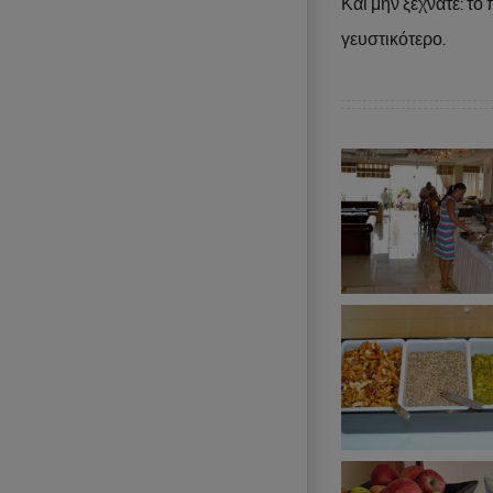
Και μην ξεχνάτε: το 
γευστικότερο.