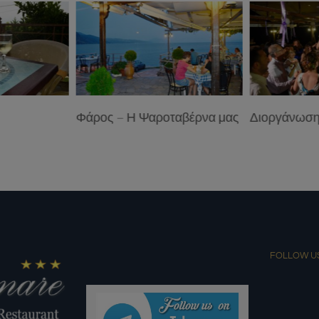
Φάρος – Η Ψαροταβέρνα μας
Διοργάνωσ
FOLLOW U