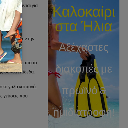
Καλοκαίρι
ησιμοποιούνται για
στα Ήλια
τα του
α, προσφέρουν την
Αξέχαστες
ε μοναδικό τρόπο το
διακοπές με
ς σε νέα επίδεδα.
σκο γάλα και αυγά,
πρωϊνό &
ις γεύσεις που
ημιδιατροφή!