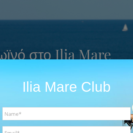
ϊνό στο Ilia Mare
ικές συνταγές με τα πιο φρέσκα και αγνά υλικά
Ilia Mare Club
το Ilia mare hotel είναι μια πραγματικά ιδιαίτερη εμπειρία. Παρα