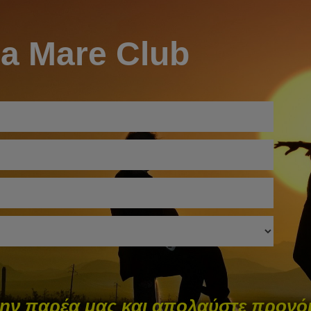
ia Mare Club
την παρέα μας και απολαύστε προνόμ