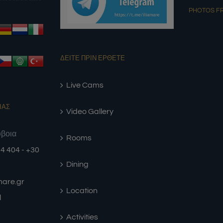
PHOTOS F
ΔΕΙΤΕ ΠΡΙΝ ΕΡΘΕΤΕ
Live Cams
ΙΑΣ
Video Gallery
ύβοια
Rooms
4 404 - +30
Dining
amare.gr
Location
l
Activities