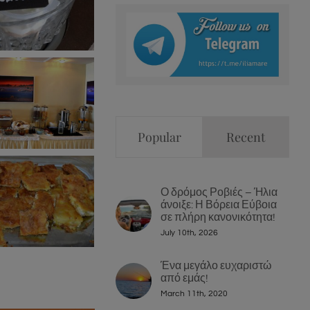
Popular
Recent
Ο δρόμος Ροβιές – Ήλια
άνοιξε: Η Βόρεια Εύβοια
σε πλήρη κανονικότητα!
July 10th, 2026
Ένα μεγάλο ευχαριστώ
από εμάς!
March 11th, 2020