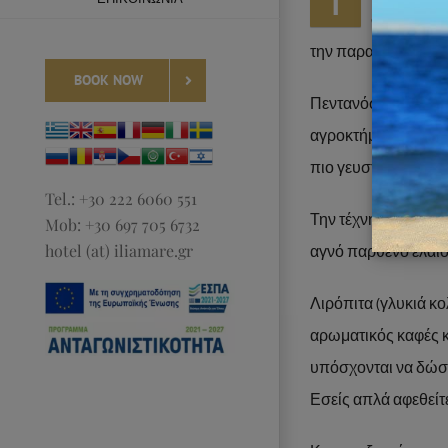
Τ
συνταγές σ
την παρασκευή όλω
BOOK NOW
Πεντανόστιμες σπιτ
αγροκτήματος και π
πιο γευστική και θρ
Tel.: +30 222 6060 551
Την τέχνη και το με
Mob: +30 697 705 6732
hotel (at) iliamare.gr
αγνό παρθένο ελαιό
Λιρόπιτα (γλυκιά κ
αρωματικός καφές κ
υπόσχονται να δώσο
Εσείς απλά αφεθείτε