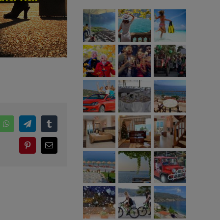
edIn
WhatsApp
Telegram
Tumblr
Pinterest
Email