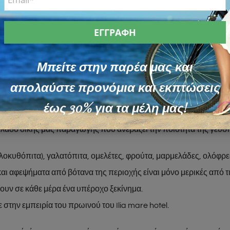
υναγωνίζονται τη φρεσκάδα και την αγνότητα των υλικών που χρ
ν των γεύσεων.
ικές μαρμελάδες και γλυκά του κουταλιού φτιαγμένα από τα φρού
Μπείτε στην παρέα μας και
ίτες της μαμάς με γάλα και αυγά από την οικογενειακή μας φάρμ
απολαύστε προνόμια και εκπτώσεις
επτική καλημέρα.
έως 30% για τα μέλη μας!
ράκι που κρύβει κάθε μία τις συνταγές του πρωινού μας, τονίζει μ
λαδο δικής μας παραγωγής που ανεβάζει την ποιότητα της γεύση
ολοκυθόπιτα), γαλατόπιτα, ομελέτες, φρούτα, μαρμελάδες, ολόφρε
αι αφεψήματα από βότανα της περιοχής είναι μόνο μερικές από τ
υν σε κάθε μέρα ένα υπέροχο ξεκίνημα.
 στην εμπειρία του πρωινού του Ilia mare hotel.