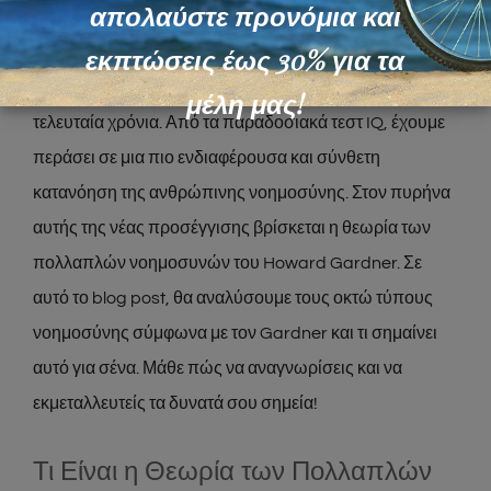
Οι 8 Τύποι Νοημοσύνης: Μάθε Πώς να
απολαύστε προνόμια και
Εκμεταλλευτείς τα Δυνατά Σου Σημεία!
εκπτώσεις έως 30% για τα
Η έννοια της νοημοσύνης έχει εξελιχθεί σημαντικά τα
μέλη μας!
τελευταία χρόνια. Από τα παραδοσιακά τεστ IQ, έχουμε
περάσει σε μια πιο ενδιαφέρουσα και σύνθετη
κατανόηση της ανθρώπινης νοημοσύνης. Στον πυρήνα
αυτής της νέας προσέγγισης βρίσκεται η θεωρία των
πολλαπλών νοημοσυνών του Howard Gardner. Σε
αυτό το blog post, θα αναλύσουμε τους οκτώ τύπους
νοημοσύνης σύμφωνα με τον Gardner και τι σημαίνει
αυτό για σένα. Μάθε πώς να αναγνωρίσεις και να
εκμεταλλευτείς τα δυνατά σου σημεία!
Τι Είναι η Θεωρία των Πολλαπλών