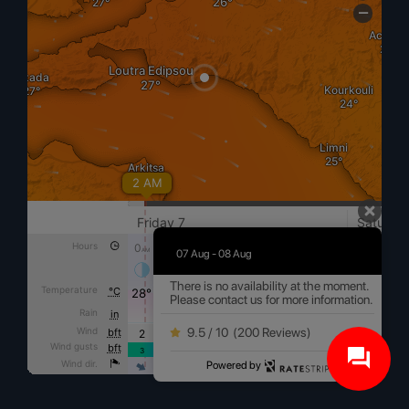
07 Aug - 08 Aug
There is no availability at the moment.
Please contact us for more information.
9.5 / 10
(
200 Reviews
)
Powered by