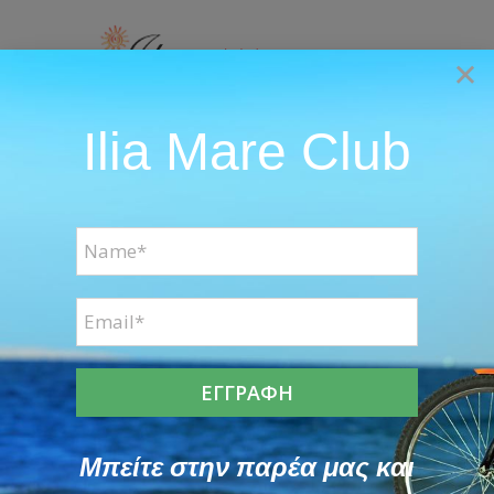
Skip
to
×
content
Ilia Mare Club
Go to...
View
Larger
Image
Μπείτε στην παρέα μας και