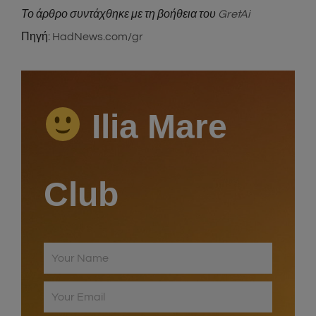
Το άρθρο συντάχθηκε με τη βοήθεια του
GretAi
Πηγή:
HadNews.com/gr
Ilia Mare
Club