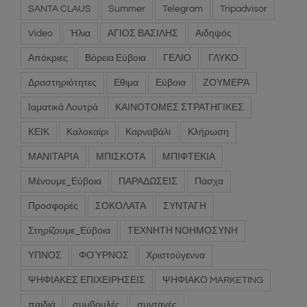
Christmas
Covid
Healthy Together
lichadonisia
SANTA CLAUS
Summer
Telegram
Tripadvisor
Video
Ήλια
ΑΓΙΟΣ ΒΑΣΙΛΗΣ
Αιδηψός
Απόκριες
Βόρεια Εύβοια
ΓΕΛΙΟ
ΓΛΥΚΟ
Δραστηριότητες
Εθιμα
Εύβοια
ΖΟΥΜΕΡΆ
Ιαματικά Λουτρά
ΚΑΙΝΟΤΟΜΕΣ ΣΤΡΑΤΗΓΙΚΕΣ
ΚΕΙΚ
Καλοκαίρι
Καρναβάλι
Κλήρωση
ΜΑΝΙΤΑΡΙΑ
ΜΠΙΣΚΟΤΑ
ΜΠΙΦΤΕΚΙΑ
Μένουμε_Εύβοια
ΠΑΡΑΔΩΣΕΙΣ
Πάσχα
Προσφορές
ΣΟΚΟΛΑΤΑ
ΣΥΝΤΑΓΗ
Στηρίζουμε_Εύβοια
ΤΕΧΝΗΤΗ ΝΟΗΜΟΣΥΝΗ
ΥΠΝΟΣ
ΦΟΎΡΝΟΣ
Χριστούγεννα
ΨΗΦΙΑΚΕΣ ΕΠΙΧΕΙΡΗΣΕΙΣ
ΨΗΦΙΑΚΟ MARKETING