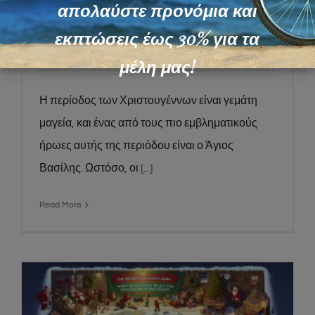
Τελικά υπάρχει Άγιος Βασίλης; Πώς
απολαύστε προνόμια και
να Απαντήσουμε στις Ερωτήσεις των
εκπτώσεις έως 30% για τα
Παιδιών: Συμβουλές και Ιδέες
μέλη μας!
Η περίοδος των Χριστουγέννων είναι γεμάτη
μαγεία, και ένας από τους πιο εμβληματικούς
ήρωες αυτής της περιόδου είναι ο Άγιος
Βασίλης. Ωστόσο, οι
[...]
Read More