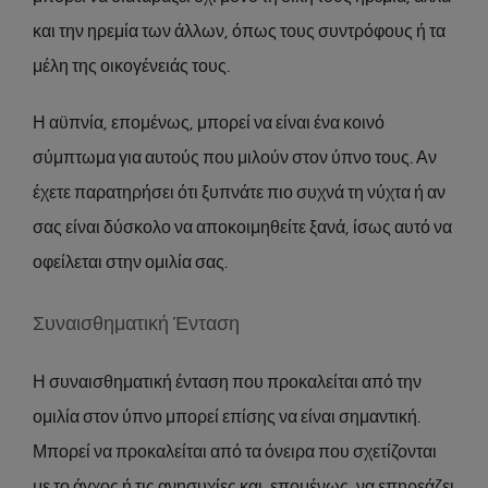
και την ηρεμία των άλλων, όπως τους συντρόφους ή τα
μέλη της οικογένειάς τους.
Η αϋπνία, επομένως, μπορεί να είναι ένα κοινό
σύμπτωμα για αυτούς που μιλούν στον ύπνο τους. Αν
έχετε παρατηρήσει ότι ξυπνάτε πιο συχνά τη νύχτα ή αν
σας είναι δύσκολο να αποκοιμηθείτε ξανά, ίσως αυτό να
οφείλεται στην ομιλία σας.
Συναισθηματική Ένταση
Η συναισθηματική ένταση που προκαλείται από την
ομιλία στον ύπνο μπορεί επίσης να είναι σημαντική.
Μπορεί να προκαλείται από τα όνειρα που σχετίζονται
με το άγχος ή τις ανησυχίες και, επομένως, να επηρεάζει