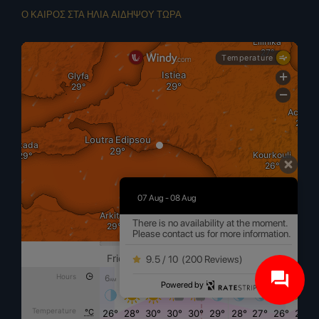
ΕΓΓΡΑΦΗ
Ο ΚΑΙΡΟΣ ΣΤΑ ΗΛΙΑ ΑΙΔΗΨΟΥ ΤΩΡΑ
07 Aug - 08 Aug
There is no availability at the moment.
Please contact us for more information.
9.5 / 10
(
200 Reviews
)
Powered by