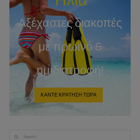
Καλοκαίρι στα
Ήλια
Αξέχαστες διακοπές
με πρωϊνό &
ημιδιατροφή!
ΚΑΝΤΕ ΚΡΑΤΗΣΗ ΤΩΡΑ