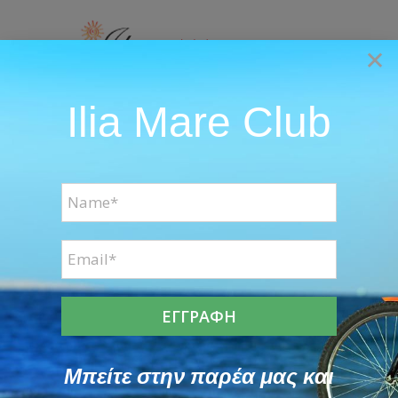
Skip
to
×
content
Ilia Mare Club
Go to...
View
Larger
Image
Μπείτε στην παρέα μας και