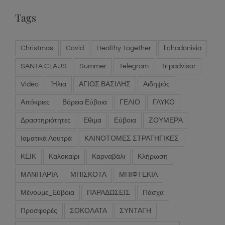
Tags
Christmas
Covid
Healthy Together
lichadonisia
SANTA CLAUS
Summer
Telegram
Tripadvisor
Video
Ήλια
ΑΓΙΟΣ ΒΑΣΙΛΗΣ
Αιδηψός
Απόκριες
Βόρεια Εύβοια
ΓΕΛΙΟ
ΓΛΥΚΟ
Δραστηριότητες
Εθιμα
Εύβοια
ΖΟΥΜΕΡΆ
Ιαματικά Λουτρά
ΚΑΙΝΟΤΟΜΕΣ ΣΤΡΑΤΗΓΙΚΕΣ
ΚΕΙΚ
Καλοκαίρι
Καρναβάλι
Κλήρωση
ΜΑΝΙΤΑΡΙΑ
ΜΠΙΣΚΟΤΑ
ΜΠΙΦΤΕΚΙΑ
Μένουμε_Εύβοια
ΠΑΡΑΔΩΣΕΙΣ
Πάσχα