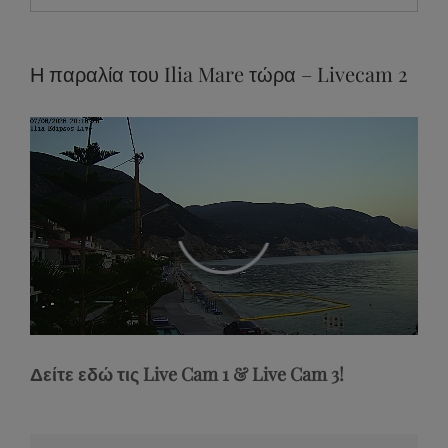
Search
for:
Η παραλία του Ilia Mare τώρα – Livecam 2
V
id
e
o
la
y
e
a
d
in
g
P
r is
lo
.
Loaded
/
:
Unmute
49.42%
Δείτε εδώ τις Live Cam 1 & Live Cam 3!