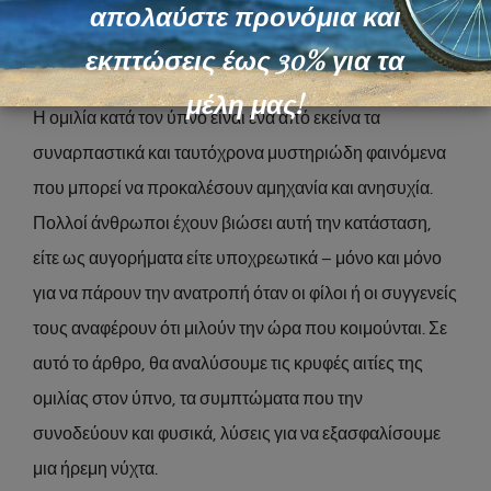
Μιλάτε στον ύπνο σας; Ποιες Είναι οι
απολαύστε προνόμια και
Κρυφές Αιτίες – Συμπτώματα και Λύσεις για
εκπτώσεις έως 30% για τα
μια Ήρεμη Νύχτα
μέλη μας!
Η ομιλία κατά τον ύπνο είναι ένα από εκείνα τα
συναρπαστικά και ταυτόχρονα μυστηριώδη φαινόμενα
που μπορεί να προκαλέσουν αμηχανία και ανησυχία.
Πολλοί άνθρωποι έχουν βιώσει αυτή την κατάσταση,
είτε ως αυγορήματα είτε υποχρεωτικά – μόνο και μόνο
για να πάρουν την ανατροπή όταν οι φίλοι ή οι συγγενείς
τους αναφέρουν ότι μιλούν την ώρα που κοιμούνται. Σε
αυτό το άρθρο, θα αναλύσουμε τις κρυφές αιτίες της
ομιλίας στον ύπνο, τα συμπτώματα που την
συνοδεύουν και φυσικά, λύσεις για να εξασφαλίσουμε
μια ήρεμη νύχτα.