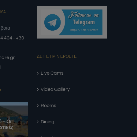
καφέ σου , το μεσημεριανό σου
γεύμα ή το βραδινό σου δείπνο και
ΙΑΣ
ποτό !!!!!!
ύβοια
4 404 - +30
ΔΕΙΤΕ ΠΡΙΝ ΕΡΘΕΤΕ
amare.gr
l
Live Cams
Video Gallery
D
Rooms
Dining