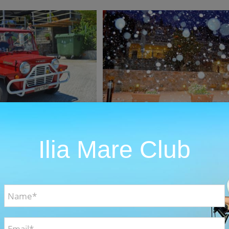
eo Gallery
Christmas Photos
s Photos
Videos
Christmas
Guests Photos
Ilia Mare Club
ummer Photos
Live Cams from Ilia Be
 Photos
Summer
About
Guests Photos