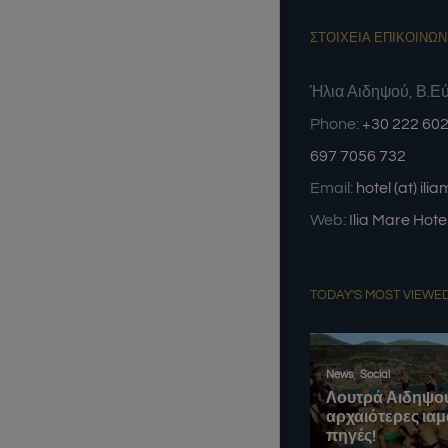
pret decent si mancare gustoasa.
!!!!!!!!!!!!!
Un lucru de tinut minte este faptul
ΣΤΟΙΧΕΙΑ ΕΠΙΚΟΙΝΩΝ
ca in camera noastra, cu 2 paturi
pe 2 nivele, intimitatea nu este asa
Ήλια Αιδηψού, Β.Ε
cum ne-am dorit, dar asta nu este
vina lor.
Phone:
+30 222 602
· Galagia facuta de scarile din
interiorul apartamentului.
697 7056 732
Email:
hotel (at) ili
Web:
Ilia Mare Hote
TODAY'S MOST VIEWE