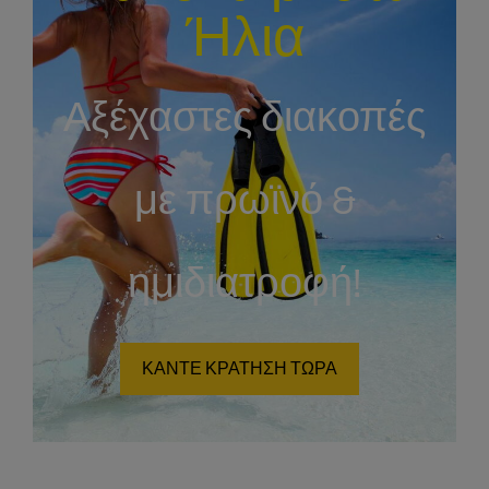
Ήλια
Αξέχαστες διακοπές
με πρωϊνό &
ημιδιατροφή!
ΚΑΝΤΕ ΚΡΑΤΗΣΗ ΤΩΡΑ