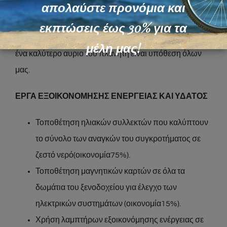
απολαύστε προνόμια και
Με την υπερθέρμανση του πλανήτη και τις φυσικες
καταστροφές να εντεινονται μέρα με τη μέρα, η ενεργή
εκπτώσεις έως 30% για τα
συμετοχη μας στην προστασία του περιβάλλοντος για
μέλη μας!
ένα καλύτερο αυριο του πλανήτη είναι υπόθεση όλων
μας.
ΕΡΓΑ ΕΞΟΙΚΟΝΟΜΗΣΗΣ ΕΝΕΡΓΕΙΑΣ ΚΑΙ ΥΔΑΤΟΣ
Τοποθέτηση ηλιακών συλλεκτών που καλύπτουν
το σύνολο των αναγκών του συγκροτήματος σε
ζεστό νερό(οικονομία75%).
Τοποθέτηση μαγνητικών καρτών σε όλα τα
δωμάτια του ξενοδοχείου για έλεγχο των
ηλεκτρικών συστημάτων (οικονομία15%).
Χρήση λαμπτήρων εξοικονόμησης ενέργειας σε