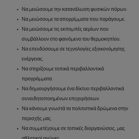
Να µειώσουµε την κατανάλωση φυσικών πόρων.
Να µειώσουµε τα απορρίµµατα που παράγουµε.
Να µειώσουµε τις εκποµπές αερίων που
συµβάλλουν στο φαινόµενο του θερµοκηπίου.
Να επενδύσουµε σε τεχνολογίες εξοικονόµησης
ενέργειας.
Να στηρίξουµε τοπικά περιβαλλοντικά
προγράµµατα.
Να δηµιουργήσουµε ένα δίκτυο περιβαλλοντικά
συνειδητοποιηµένων επιχειρήσεων.
Να κάνουµε γνωστά τα πολιτιστικά δρώµενα στην
περιοχής µας.
Να συµµετέχουµε σε τοπικές διοργανώσεις, µας
αθλητικοί αγώνες.