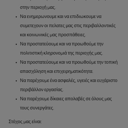
στην περιοχή µας.
Να ενημερωνουμε και να επιδιωκουμε να
συμετεχουν οι πελατες μας στις περιβαλλοντικές
και κοινωνικές µας προσπάθειες.
Να προστατεύουµε και να προωθούµε την
πολιτιστική κληρονοµιά της περιοχής µας.
Να προστατεύουµε και να προωθούµε την τοπική
απασχόληση και επιχειρηµατικότητα.
Να παρέχουµε ένα ασφαλές, υγειές και ευχάριστο
περιβάλλον εργασίας.
Να παρέχουµε δίκαιες απολαβές σε όλους µας
τους συνεργάτες.
Στόχος µας είναι: