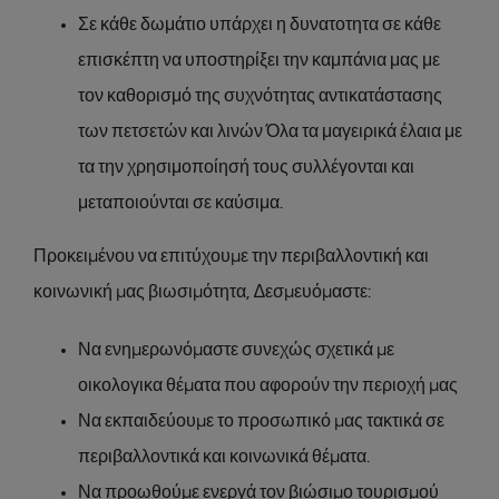
Σε κάθε δωμάτιο υπάρχει η δυνατοτητα σε κάθε
επισκέπτη να υποστηρίξει την καμπάνια μας με
τον καθορισμό της συχνότητας αντικατάστασης
των πετσετών και λινών Όλα τα μαγειρικά έλαια με
τα την χρησιμοποίησή τους συλλέγονται και
μεταποιούνται σε καύσιμα.
Προκειµένου να επιτύχουµε την περιβαλλοντική και
κοινωνική µας βιωσιµότητα, ∆εσµευόµαστε:
Να ενηµερωνόµαστε συνεχώς σχετικά µε
οικολογικα θέµατα που αφορούν την περιοχή µας
Να εκπαιδεύουµε το προσωπικό µας τακτικά σε
περιβαλλοντικά και κοινωνικά θέµατα.
Να προωθούµε ενεργά τον βιώσιµο τουρισµού