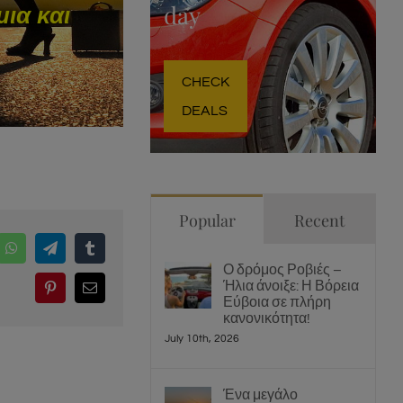
ια και
day
CHECK
DEALS
Popular
Recent
edIn
WhatsApp
Telegram
Tumblr
Ο δρόμος Ροβιές –
Ήλια άνοιξε: Η Βόρεια
Pinterest
Email
Εύβοια σε πλήρη
κανονικότητα!
July 10th, 2026
Ένα μεγάλο