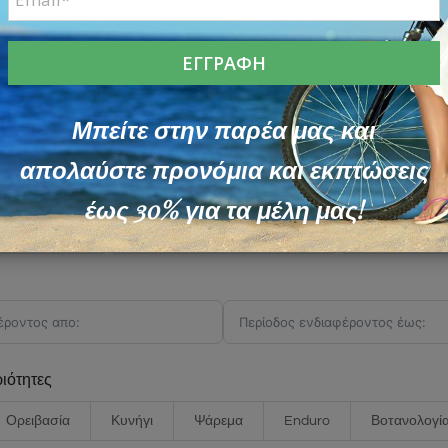
τητες - Φόρμα εκδήλωσης ενδιαφέρον
ληρώστε τη φόρμα με τα στοιχεία σας, τις δραστηριότητες που
ήσουμε άμεσα μαζί σας!
Μπείτε στην παρέα μας και
απολαύστε προνόμια και εκπτώσεις
έως 30% για τα μέλη μας!
ιότητες
Ορειβασία
Κυνήγι
Ψάρεμα
Enduro
Βοτανολογί