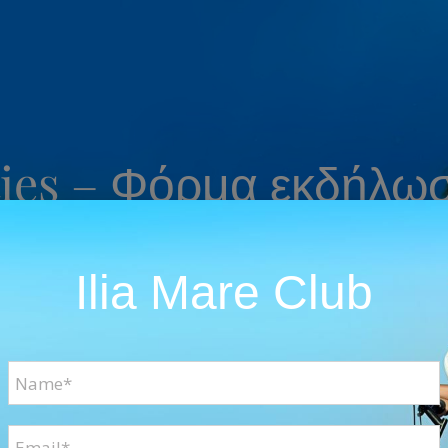
ities – Φόρμα εκδήλω
w the activities that you are interested
Ilia Mare Club
ΕΛΛΗΝΙΚΑ
ENGLISH