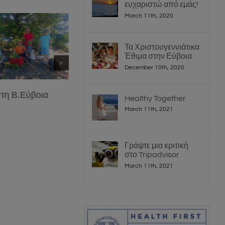
ευχαριστώ από εμάς!
March 11th, 2020
Τα Χριστουγεννιάτικα
Έθιμα στην Εύβοια
December 10th, 2020
ύβοια
Ψάρεμα στα Ήλια
Ιαματικά Λου
Healthy Together
March 11th, 2021
Γράψτε μια κριτική
στο Tripadvisor
March 11th, 2021