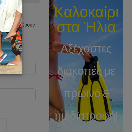
Καλοκαίρι
τος
στα Ήλια
 σας ενδιαφέρουν
Αξέχαστες
διακοπές με
πρωϊνό &
ημιδιατροφή!
α