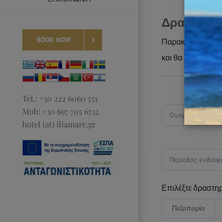
Δραστηριό
BOOK NOW
Παρακαλούμε συμπ
και θα επικοινων
Tel.: +30 222 6060 551
Mob: +30 697 705 6732
hotel (at) iliamare.gr
Επιλέξτε δραστηρ
Πεζοπορία