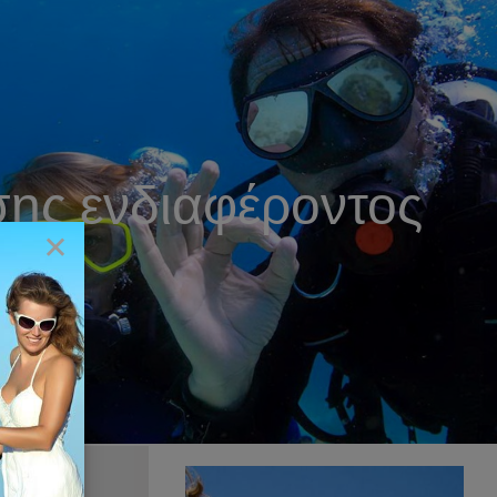
σης ενδιαφέροντος
×