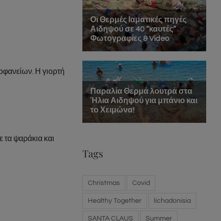
εοφανείων. Η γιορτή
ε τα ψαράκια και
Tags
Christmas
Covid
Healthy Together
lichadonisia
SANTA CLAUS
Summer