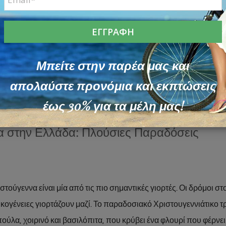
του Κόσμου Ζωντανεύουν τη Μαγεία των Χριστουγ
ναι η πιο μαγική εποχή του χρόνου. Νιώθουμε τη μαγεία τους ότα
μυρίζουμε τα παραδοσιακά γλυκά και ακούμε χριστουγεννιάτικα 
Μπείτε στην παρέα μας και
υγέννων διαφέρει σε κάθε μέρος του κόσμου. Κάθε χώρα έχει τις 
απολαύστε προνόμια και εκπτώσεις
μα, που δημιουργούν μοναδικές εμπειρίες. Ας ταξιδέψουμε λοιπ
πώς γιορτάζουν οι διαφορετικοί λαοί αυτήν την εποχή!
έως 30% για τα μέλη μας!
α στην Ελλάδα: Πλούσιες Παραδόσεις
ή
στούγεννα είναι μία από τις πιο σημαντικές γιορτές. Οι δρόμοι στ
οικογένειες γιορτάζουν μαζί. Το παραδοσιακό Χριστουγεννιάτικο τ
ύλα, χοιρινό και βασιλόπιτα, που κρύβει ένα φλουρί που φέρνει