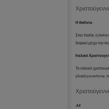
Χριστούγεννα
Η Befana
Στην Ιταλία, η Befa
διαρκεί μέχρι την 6
Ιταλικό Χριστουγε
Το ιταλικό χριστουγ
γλυκά panettone, π
Χριστούγενν
Jul