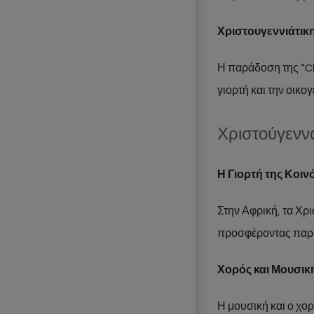
Χριστουγεννιάτικ
Η παράδοση της “Ch
γιορτή και την οικο
Χριστούγενν
Η Γιορτή της Κοιν
Στην Αφρική, τα Χρι
προσφέροντας παρα
Χορός και Μουσικ
Η μουσική και ο χο