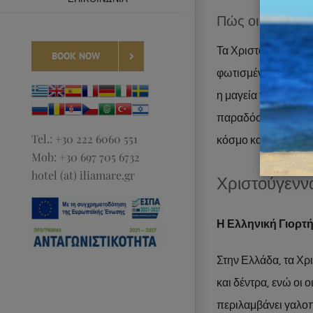
Πώς οι Χώρες 
Τα Χριστούγεννα εί
BOOK NOW
φωτισμένα δέντρα, 
η μαγεία των Χριστο
παραδόσεις και έθι
Tel.: +30 222 6060 551
κόσμο και ας δούμε 
Mob: +30 697 705 6732
hotel (at) iliamare.gr
Χριστούγενν
Η Ελληνική Γιορτ
Στην Ελλάδα, τα Χρι
και δέντρα, ενώ οι 
περιλαμβάνει γαλοπο