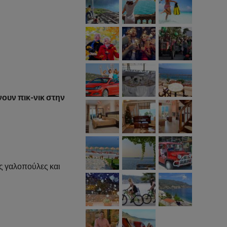
νουν πικ-νικ στην
ς γαλοπούλες και