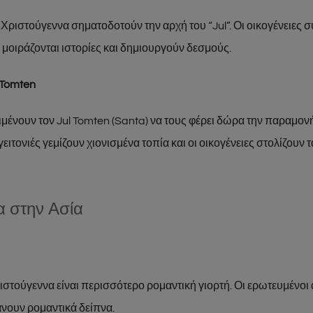
 Χριστούγεννα σηματοδοτούν την αρχή του “Jul”. Οι οικογένειες
 μοιράζονται ιστορίες και δημιουργούν δεσμούς.
 Tomten
ιμένουν τον Jul Tomten (Santa) να τους φέρει δώρα την παραμον
ειτονιές γεμίζουν χιονισμένα τοπία και οι οικογένειες στολίζουν τ
α στην Ασία
ριστούγεννα είναι περισσότερο ρομαντική γιορτή. Οι ερωτευμένο
νουν ρομαντικά δείπνα.