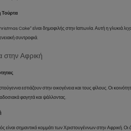
η Τούρτα
ristmas Cake” είναι δημοφιλής στην Ιαπωνία. Αυτή η γλυκιά λιχ
γενειακή συντροφιά.
α στην Αφρική
ότητας
στούγεννα εστιάζουν στην οικογένεια και τους φίλους. Οι κοινότητ
δοσιακά φαγητά και ψάλλοντας.
ή
ρός είναι σημαντικό κομμάτι των Χριστουγέννων στην Αφρική. Οι