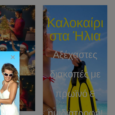
Καλοκαίρι
στα Ήλια
Αξέχαστες
×
διακοπές με
πρωϊνό &
ημιδιατροφή!