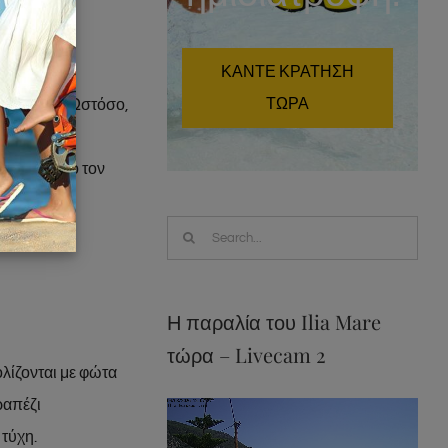
έννων
ΚΑΝΤΕ ΚΡΑΤΗΣΗ
ν βλέπουμε
ΤΩΡΑ
τραγούδια. Ωστόσο,
δικές της
όν γύρω από τον
Search
for:
Η παραλία του Ilia Mare
τώρα – Livecam 2
ολίζονται με φώτα
ραπέζι
 τύχη.