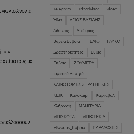
Telegram
Tripadvisor
Video
 συγκεντρώνονται
Ήλια
ΑΓΙΟΣ ΒΑΣΙΛΗΣ
Αιδηψός
Απόκριες
Βόρεια Εύβοια
ΓΕΛΙΟ
ΓΛΥΚΟ
ή των
Δραστηριότητες
Εθιμα
α σπίτια τους με
Εύβοια
ΖΟΥΜΕΡΆ
Ιαματικά Λουτρά
ΚΑΙΝΟΤΟΜΕΣ ΣΤΡΑΤΗΓΙΚΕΣ
ΚΕΙΚ
Καλοκαίρι
Καρναβάλι
Κλήρωση
ΜΑΝΙΤΑΡΙΑ
ΜΠΙΣΚΟΤΑ
ΜΠΙΦΤΕΚΙΑ
ι ανταλλάσσουν
Μένουμε_Εύβοια
ΠΑΡΑΔΩΣΕΙΣ