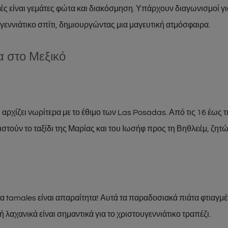
νιές είναι γεμάτες φώτα και διακόσμηση. Υπάρχουν διαγωνισμοί γ
γεννιάτικο σπίτι, δημιουργώντας μια μαγευτική ατμόσφαιρα.
α στο Μεξικό
ή αρχίζει νωρίτερα με το έθιμο των Las Posadas. Από τις 16 έως τ
ιστούν το ταξίδι της Μαρίας και του Ιωσήφ προς τη Βηθλεέμ, ζητ
τα tamales είναι απαραίτητα! Αυτά τα παραδοσιακά πιάτα φτιαγμ
ή λαχανικά είναι σημαντικά για το χριστουγεννιάτικο τραπέζι.