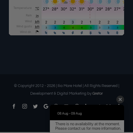
© Copyright 2012 -
2026 | Ilia Mare Hotel | All Rights Reserved |
Development & Digital Marketing by
Gretor
Facebook
Instagram
Twitter
Google
Threads
YouTube
Pinterest
LinkedIn
Telegram
Medium
Tumbl
Business
08 Aug - 09 Aug
Flickr
Email
There is no availability at the moment.
Please contact us for more information.