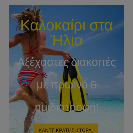
Καλοκαίρι στα
Ήλια
Αξέχαστες διακοπές
με πρωϊνό &
ημιδιατροφή!
ΚΑΝΤΕ ΚΡΑΤΗΣΗ ΤΩΡΑ