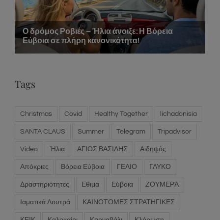
Tags
Christmas
Covid
Healthy Together
lichadonisia
SANTA CLAUS
Summer
Telegram
Tripadvisor
Video
Ήλια
ΑΓΙΟΣ ΒΑΣΙΛΗΣ
Αιδηψός
Απόκριες
Βόρεια Εύβοια
ΓΕΛΙΟ
ΓΛΥΚΟ
Δραστηριότητες
Εθιμα
Εύβοια
ΖΟΥΜΕΡΆ
Ιαματικά Λουτρά
ΚΑΙΝΟΤΟΜΕΣ ΣΤΡΑΤΗΓΙΚΕΣ
ΚΕΙΚ
Καλοκαίρι
Καρναβάλι
Κλήρωση