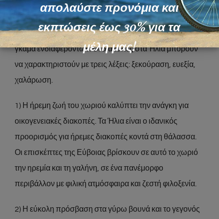
απολαύστε προνόμια και
Οι επισκέπτες επιλέγουν τα Ήλια και την ευρύτερη
εκπτώσεις έως 30% για τα
περιοχή επειδή μπορούν να καλύψουν μια μεγάλη
μέλη μας!
γκάμα ενδιαφερόντων. Οι διακοπές στα Ήλια μπορούν
να χαρακτηριστούν με τρεις λέξεις: ξεκούραση, ευεξία,
χαλάρωση.
1) Η ήρεμη ζωή του χωριού καλύπτει την ανάγκη για
οικογενειακές διακοπές. Τα Ήλια είναι ο ιδανικός
προορισμός για ήρεμες διακοπές κοντά στη θάλασσα.
Οι επισκέπτες της Εύβοιας βρίσκουν σε αυτό το χωριό
την ηρεμία και τη γαλήνη, σε ένα πανέμορφο
περιβάλλον με φιλική ατμόσφαιρα και ζεστή φιλοξενία.
2) Η εύκολη πρόσβαση στα γύρω βουνά και το γεγονός