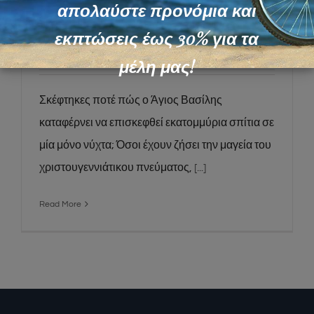
Τα Μυστικά του Άγιου Βασίλη: Πώς
απολαύστε προνόμια και
προλαβαίνει όλα τα παιδιά σε Μια
εκπτώσεις έως 30% για τα
Νύχτα;
μέλη μας!
Σκέφτηκες ποτέ πώς ο Άγιος Βασίλης
καταφέρνει να επισκεφθεί εκατομμύρια σπίτια σε
μία μόνο νύχτα; Όσοι έχουν ζήσει την μαγεία του
χριστουγεννιάτικου πνεύματος,
[...]
Read More