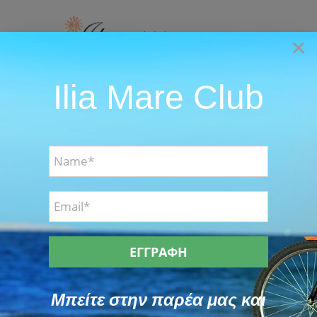
Skip
to
×
content
Ilia Mare Club
Go to...
Biking Photos
Activities Photos
Biking
Μπείτε στην παρέα μας και