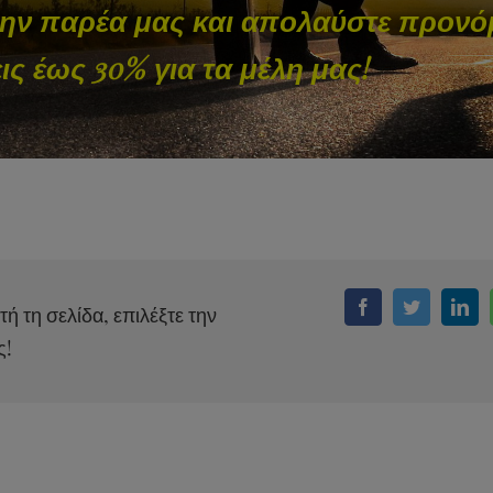
την παρέα μας και απολαύστε προνόμ
ς έως 30% για τα μέλη μας!
τή τη σελίδα, επιλέξτε την
Facebook
Twitter
Link
ς!