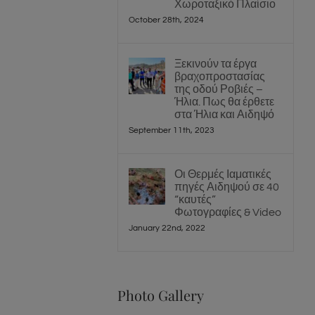
Χωροταξικό Πλαίσιο
October 28th, 2024
Ξεκινούν τα έργα
βραχοπροστασίας
της οδού Ροβιές –
Ήλια. Πως θα έρθετε
στα Ήλια και Αιδηψό
September 11th, 2023
Οι Θερμές Ιαματικές
πηγές Αιδηψού σε 40
“καυτές”
Φωτογραφίες & Video
January 22nd, 2022
Photo Gallery