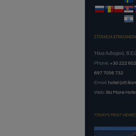
ΣΤΟΙΧΕΙΑ ΕΠΙΚΟΙΝΩΝ
Ήλια Αιδηψού, Β.Ε
Phone:
+30 222 602
697 7056 732
Email:
hotel (at) ili
Web:
Ilia Mare Hote
TODAY'S MOST VIEWE