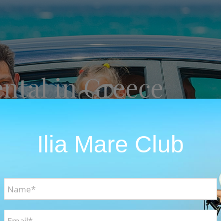
ental in Greece
rs with an average cost of 35€ per day
Ilia Mare Club