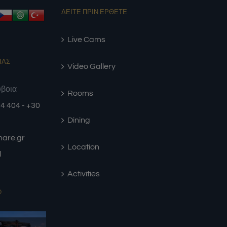
ΔΕΙΤΕ ΠΡΙΝ ΕΡΘΕΤΕ
Live Cams
ΙΑΣ
Video Gallery
ύβοια
Rooms
4 404 - +30
Dining
amare.gr
Location
l
Activities
D