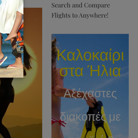
Search and Compare
Flights to Anywhere!
Καλοκαίρι
στα Ήλια
Αξέχαστες
διακοπές με