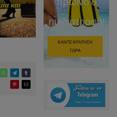
πρωϊνό &
ια και
ημιδιατροφή!
ΚΑΝΤΕ ΚΡΑΤΗΣΗ
ΤΩΡΑ
edIn
WhatsApp
Telegram
Tumblr
Pinterest
Email