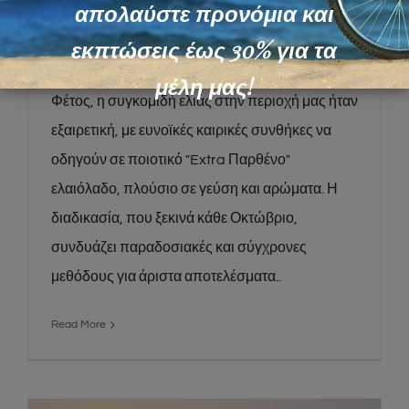
Οι Ελιές και το Ελαιόλαδο: Μια
απολαύστε προνόμια και
Παράδοση Ζωής στη Βόρεια Εύβοια
εκπτώσεις έως 30% για τα
μέλη μας!
Φέτος, η συγκομιδή ελιάς στην περιοχή μας ήταν
εξαιρετική, με ευνοϊκές καιρικές συνθήκες να
οδηγούν σε ποιοτικό "Extra Παρθένο"
ελαιόλαδο, πλούσιο σε γεύση και αρώματα. Η
διαδικασία, που ξεκινά κάθε Οκτώβριο,
συνδυάζει παραδοσιακές και σύγχρονες
μεθόδους για άριστα αποτελέσματα..
Read More