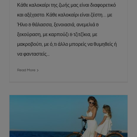
Κάθε καλοκαίρι της ζωής μας είναι διαφορετικό
και αξέχαστο. Κάθε καλοκαίρι είναι ζέστη… με
Ήλιο & θάλασσα, ξενοιασιά, ανεμελιά &
ξεκούραση, με καρπούζι & τζιτζίκια, με
μακροβούτι, με ό,τι άλλο μπορείς να θυμηθείς ή
να φανταστείς...
Read More
Καυτό καλοκαίρι με μοναδικές
προσφορές για δροσερά μπάνια στη