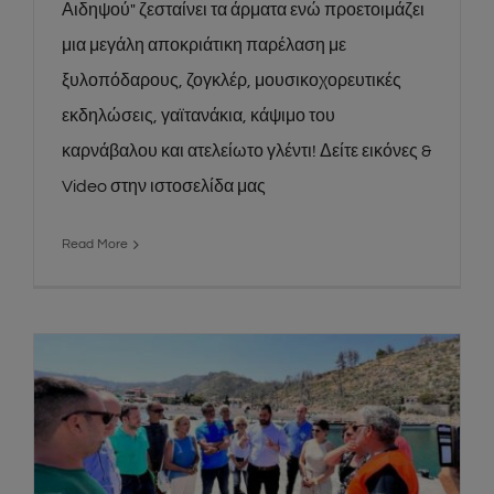
Αιδηψού" ζεσταίνει τα άρματα ενώ προετοιμάζει
μια μεγάλη αποκριάτικη παρέλαση με
ξυλοπόδαρους, ζογκλέρ, μουσικοχορευτικές
εκδηλώσεις, γαϊτανάκια, κάψιμο του
καρνάβαλου και ατελείωτο γλέντι! Δείτε εικόνες &
Video στην ιστοσελίδα μας
Read More
Ξεκινούν τα έργα βραχοπροστασίας της
οδού Ροβιές – Ήλια. Πως θα έρθετε στα