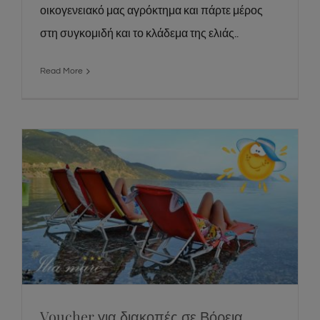
οικογενειακό μας αγρόκτημα και πάρτε μέρος
στη συγκομιδή και το κλάδεμα της ελιάς..
Read More
Voucher για διακοπές σε Βόρεια Εύβοια
και Σάμο €150 έως €300 για όλους
News
Social
Voucher για διακοπές σε Βόρεια