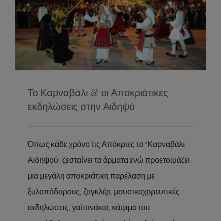
Το Καρναβάλι & οι Αποκριάτικες
εκδηλώσεις στην Αιδηψό
Events
News
Social
Το Καρναβάλι & οι Αποκριάτικες
εκδηλώσεις στην Αιδηψό
Όπως κάθε χρόνο τις Απόκριες το "Καρναβάλι
Αιδηψού" ζεσταίνει τα άρματα ενώ προετοιμάζει
μια μεγάλη αποκριάτικη παρέλαση με
ξυλοπόδαρους, ζογκλέρ, μουσικοχορευτικές
εκδηλώσεις, γαϊτανάκια, κάψιμο του