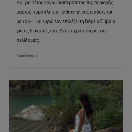
Και για φέτος λόγω ιδιαιτερότητας της περιοχής
μας ως πυρόπληκτη, κάθε ενήλικας επιδοτείται
με 100 - 150 ευρώ εάν επιλέξει τη Βόρεια Εύβοια
για τις διακοπές του.. Δείτε περισσότερα στη
σελίδα μας.
Read More
Η Ειρήνη απο Αθήνα δεύτερη τυχερή του
διαγωνισμού μας κέρδισε ένα δωρεάν
τριήμερο! (video & photos)