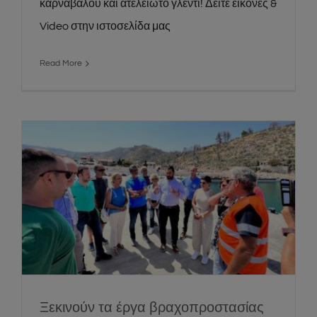
καρνάβαλου και ατελείωτο γλέντι! Δείτε εικόνες &
Video στην ιστοσελίδα μας
Read More
Ξεκινούν τα έργα βραχοπροστασίας της
οδού Ροβιές – Ήλια. Πως θα έρθετε στα
Ήλια και Αιδηψό
News
Social
Ξεκινούν τα έργα βραχοπροστασίας