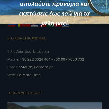
απολαύστε προνόμια και
εκπτώσεις έως 30% για τα
μέλη μας!
ΣΤΟΙΧΕΙΑ ΕΠΙΚΟΙΝΩΝΙΑΣ
Ήλια Αιδηψού, Β.Εύβοια
Phone:
+30 222 6024 404 - +30 697 7056 732
Email:
hotel (at) iliamare.gr
Web:
Ilia Mare Hotel
TODAY'S MOST VIEWED