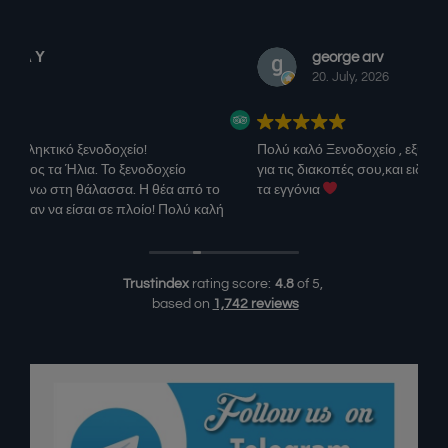
george arv
20. July, 2026
Πολύ καλό Ξενοδοχείο , εξυπηρέτηση , τοποθεσία ,ότι ζητάς
Η δι
για τις διακοπές σου,και ειδικά όταν έχεις παιδιά,και τώρα και
ανετ
τα εγγόνια
πρωι
να μ
αυτο
φοβε
ση,
και!
Trustindex
rating score:
4.8
of 5,
based on
1,742 reviews