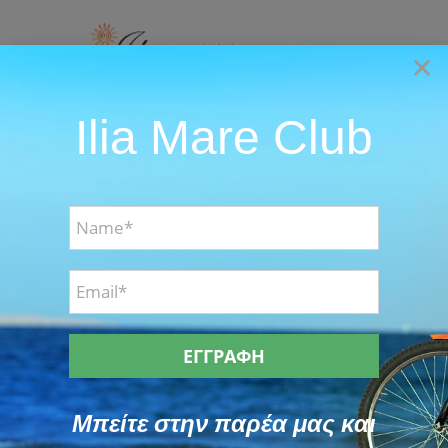
Skip
to
×
content
Ilia Mare Club
Go to...
Μπείτε στην παρέα μας και