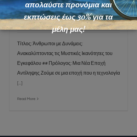
Άνθρωποι με Δυνάμεις:
απολαύστε προνόμια και
Εξερευνώντας τις Μυστικές
εκπτώσεις έως 30% για τα
Ικανότητες του Εγκεφάλου
μέλη μας!
Τίτλος: Άνθρωποι με Δυνάμεις:
Ανακαλύπτοντας τις Μυστικές Ικανότητες του
Εγκεφάλου ## Πρόλογος: Μια Νέα Εποχή
Αντίληψης Ζούμε σε μια εποχή που η τεχνολογία
[...]
Read More