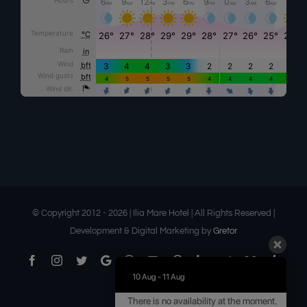
© Copyright 2012 -
2026 | Ilia Mare Hotel | All Rights Reserved |
Development & Digital Marketing by
Gretor
Facebook
Instagram
Twitter
Google
Threads
YouTube
Pinterest
LinkedIn
Telegram
Medium
Tumbl
Business
10 Aug - 11 Aug
Flickr
Email
There is no availability at the moment.