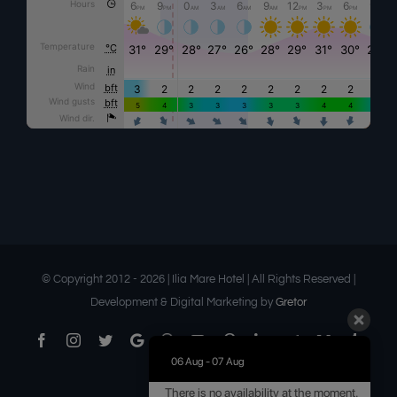
© Copyright 2012 -
2026 | Ilia Mare Hotel | All Rights Reserved |
Development & Digital Marketing by
Gretor
Facebook
Instagram
Twitter
Google
Threads
YouTube
Pinterest
LinkedIn
Telegram
Medium
Tumbl
Business
06 Aug - 07 Aug
Flickr
Email
There is no availability at the moment.