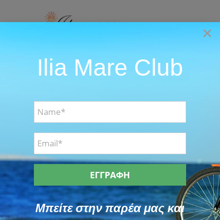
Skip
to
×
content
Ilia Mare Club
Go to...
Βασιλόπιτα τσουρέκι παραδοσιακά
ΣΥΝΤΑΓΕΣ
Μπείτε στην παρέα μας και