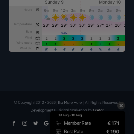
© Copyright 2012 -
2026 | Ilia Mare Hotel | All Rights Reserved |
Development & Digital Marketing by
Gretor
09 Aug - 10 Aug
€
171
Member Rate
Facebook
Instagram
Twitter
Google
Threads
YouTube
Pinterest
LinkedIn
Telegram
Medium
Tumbl
Business
€
190
Best Rate
Flickr
Email