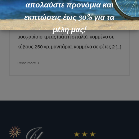
Μοσχαράκι κοκκινιστό με μανιτάρια
απολαύστε προνόμια και
εκπτώσεις έως 30% για τα
μέλη μας!
Συστατικά Για 4 μερίδες θα χρειαστείτε: 800 γρ.
μοσχαρίσιο κρέας (μάτι ή σπάλα), κομμένο σε
κύβους 250 γρ. μανιτάρια, κομμένα σε φέτες 2
[...]
Read More