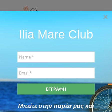
Skip
to
×
content
Ilia Mare Club
Go to...
Μοσχαράκι κοκκινιστό με μανιτάρια
ΣΥΝΤΑΓΕΣ
Μπείτε στην παρέα μας και