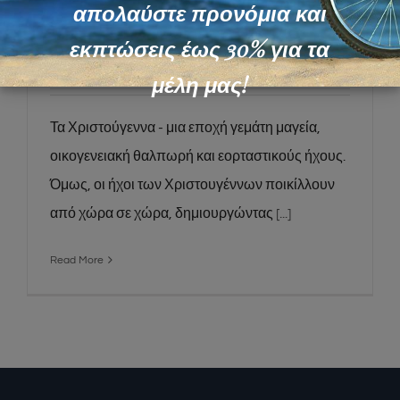
Κάλαντα και Κουλτούρες: Πώς οι Ήχοι
απολαύστε προνόμια και
των Χριστουγέννων Διαφέρουν σε
εκπτώσεις έως 30% για τα
Κάθε Γωνιά του Πλανήτη
μέλη μας!
Τα Χριστούγεννα - μια εποχή γεμάτη μαγεία,
οικογενειακή θαλπωρή και εορταστικούς ήχους.
Όμως, οι ήχοι των Χριστουγέννων ποικίλλουν
από χώρα σε χώρα, δημιουργώντας
[...]
Read More