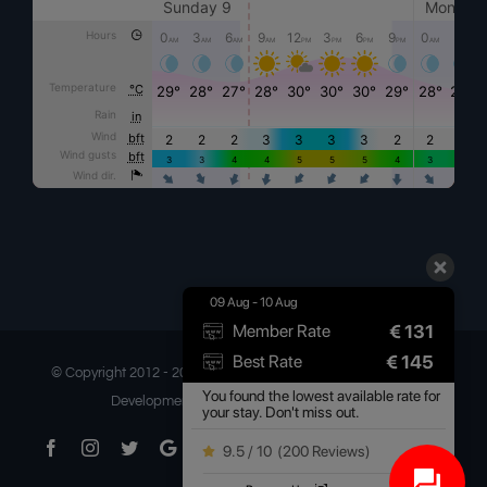
09 Aug - 10 Aug
€
131
Member Rate
€
145
Best Rate
© Copyright 2012 -
2026 | Ilia Mare Hotel | All Rights Reserved |
You found the lowest available rate for
Development & Digital Marketing by
Gretor
your stay. Don't miss out.
Facebook
Instagram
Twitter
Google
Threads
YouTube
Pinterest
LinkedIn
Telegram
Medium
Tumbl
9.5 / 10
(
200 Reviews
)
Business
Flickr
Email