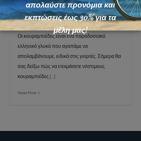
Κουραμπιέδες με Αμύγδαλο και
απολαύστε προνόμια και
επικάλυψη Σοκολάτας
εκπτώσεις έως 30% για τα
μέλη μας!
Οι κουραμπιέδες είναι ένα παραδοσιακό
ελληνικό γλυκό που αγαπάμε να
απολαμβάνουμε, ειδικά στις γιορτές. Σήμερα θα
σας δείξω πώς να ετοιμάσετε νόστιμους
κουραμπιέδες
[...]
Read More