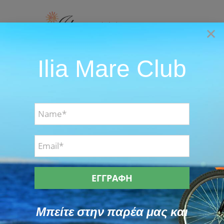
Skip
to
×
content
Ilia Mare Club
Go to...
Μονή Αγίας Ειρήνης Χρυσοβαλάντου
Attractions
Μπείτε στην παρέα μας και