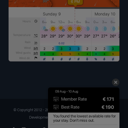
09 Aug - 10 Aug
€
171
Member Rate
€
190
Best Rate
© Copyright 2012 -
2026 | Ilia Mare Hotel | All Rights Reserved |
You found the lowest available rate for
Development & Digital Marketing by
Gretor
your stay. Don't miss out.