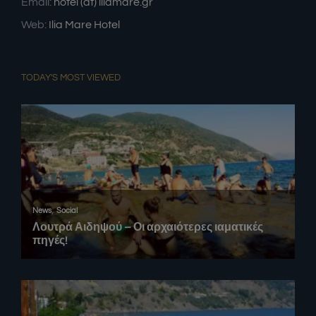
Email:
hotel (at) iliamare.gr
Web:
Ilia Mare Hotel
TODAY'S MOST VIEWED