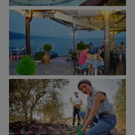
Φάρος – Η Ψαροταβέρνα μας
Dining
Αγροτικές δραστηριότητες – Ελιές
Activities