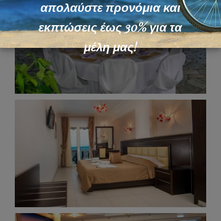
απολαύστε προνόμια και
εκπτώσεις έως 30% για τα
μέλη μας!
Pharos Restaurant Event 360°
Panorama Photos
Ilia Mare Double Room 360°
Panorama Photos