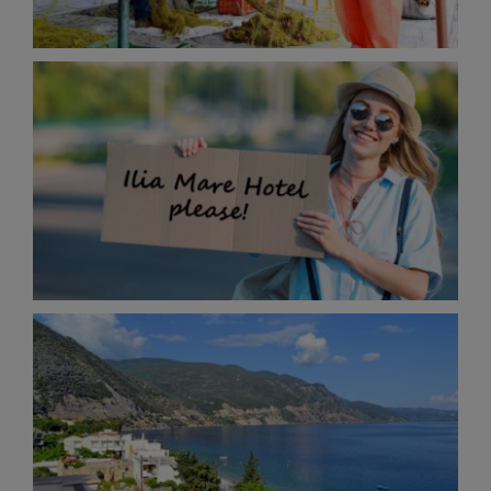
Πως θα έρθετε στο Ξενοδοχείο
About
Location
Το Χωριό Ήλια