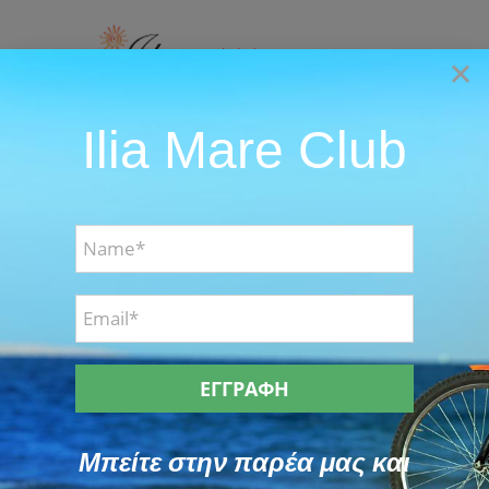
Skip
to
×
content
Ilia Mare Club
Go to...
Καλοκαιρινές διακοπές – Προσφορές
Offers
Μπείτε στην παρέα μας και