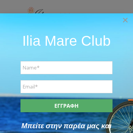
Skip
to
×
content
Ilia Mare Club
Go to...
Events Photos
Dining Photos
Events Photos
Μπείτε στην παρέα μας και