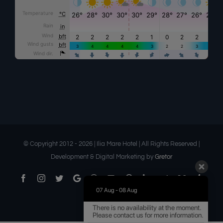
© Copyright 2012 -
2026 | Ilia Mare Hotel | All Rights Reserved |
Development & Digital Marketing by
Gretor
Facebook
Instagram
Twitter
Google
Threads
YouTube
Pinterest
LinkedIn
Telegram
Medium
Tumbl
Business
07 Aug - 08 Aug
Flickr
Email
There is no availability at the moment.
Please contact us for more information.