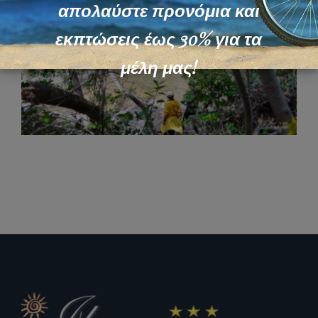
απολαύστε προνόμια και
εκπτώσεις έως 30% για τα
μέλη μας!
Καταρράκτης Δαφνοκούκι
Attractions