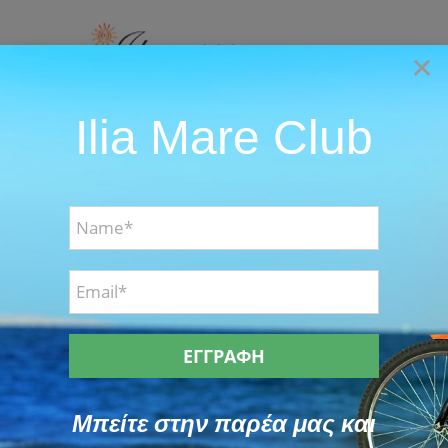
Skip
to
×
content
Ilia Mare Club
Go to...
Dafnokouki Photos
Dafnokouki
Location Photos
Μπείτε στην παρέα μας και