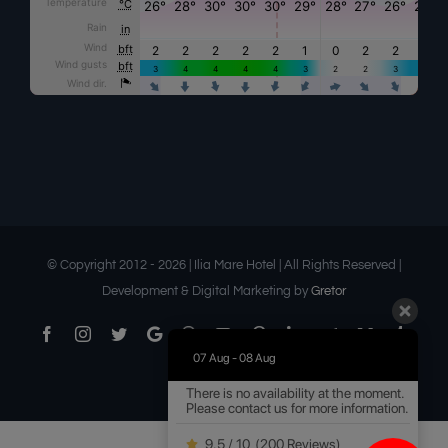
© Copyright 2012 -
2026 | Ilia Mare Hotel | All Rights Reserved |
Development & Digital Marketing by
Gretor
Facebook
Instagram
Twitter
Google
Threads
YouTube
Pinterest
LinkedIn
Telegram
Medium
Tumbl
Business
07 Aug - 08 Aug
Flickr
Email
There is no availability at the moment.
Please contact us for more information.
9.5 / 10
(
200 Reviews
)