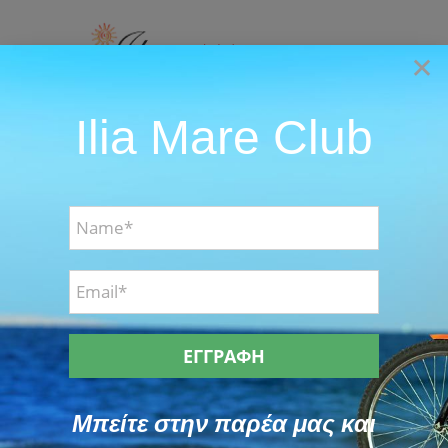
Skip
to
×
content
Ilia Mare Club
Go to...
Μπείτε στην παρέα μας και