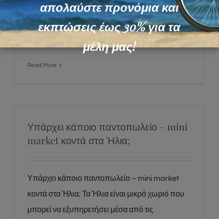
απολαύστε προνόμια και
αλιευτικό καταφύγιο που διαθέτουν τα ‘Ηλια είναι
εκπτώσεις έως 30% για τα
ασφαλές και διαθέσιμο σε όποιον από τους
διαμένοντες του Ilia mare hotel διαθέτει σκάφος..
μέλη μας!
Read More
Υπάρχει κάποιο παντοπωλείο – mini
market κοντά στα Ήλια;
Υπάρχει κάποιο παντοπωλείο – mini market
κοντά στα Ήλια; Τα Ήλια είναι μικρό χωριό που
μπορεί να εξυπηρετήσει μέσα από τις